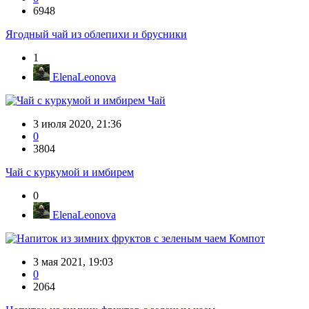
6948
Ягодный чай из облепихи и брусники
1
ElenaLeonova
Чай
3 июля 2020, 21:36
0
3804
Чай с куркумой и имбирем
0
ElenaLeonova
Компот
3 мая 2021, 19:03
0
2064