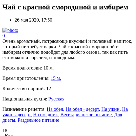
Чай с красной смородиной и имбирем
26 мая 2020, 17:50
0
Очень ароматный, потрясающе вкусный и полезный напиток,
который не требует варки. Чай с красной смородиной и
имбирем отлично подойдет для любого сезона, так как пить
его можно и горячим, и холодным.
Время подготовки:
10 м.
Время приготовления:
15 м.
Количество порций:
12
Национальная кухня:
Русская
Назначение рецепта:
На обед
,
На обед - десерт
,
На ужин
,
На
ужин - десерт
,
На полдник
,
Вегетарианское питание
,
Для
диеты
,
Раздельное питание
18
кКал