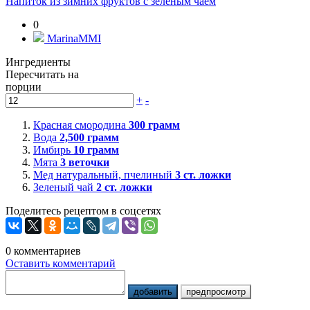
Напиток из зимних фруктов с зеленым чаем
0
MarinaMMI
Ингредиенты
Пересчитать на
порции
+
-
Красная смородина
300
грамм
Вода
2,500
грамм
Имбирь
10
грамм
Мята
3
веточки
Мед натуральный, пчелиный
3
ст. ложки
Зеленый чай
2
ст. ложки
Поделитесь рецептом в соцсетях
0
комментариев
Оставить комментарий
добавить
предпросмотр