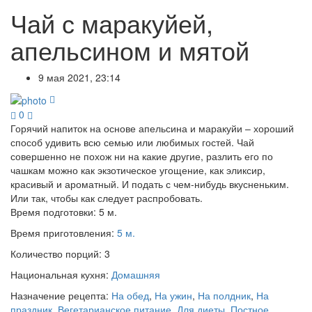
Чай с маракуйей,
апельсином и мятой
9 мая 2021, 23:14
0
Горячий напиток на основе апельсина и маракуйи – хороший
способ удивить всю семью или любимых гостей. Чай
совершенно не похож ни на какие другие, разлить его по
чашкам можно как экзотическое угощение, как эликсир,
красивый и ароматный. И подать с чем-нибудь вкусненьким.
Или так, чтобы как следует распробовать.
Время подготовки:
5 м.
Время приготовления:
5 м.
Количество порций:
3
Национальная кухня:
Домашняя
Назначение рецепта:
На обед
,
На ужин
,
На полдник
,
На
праздник
,
Вегетарианское питание
,
Для диеты
,
Постное