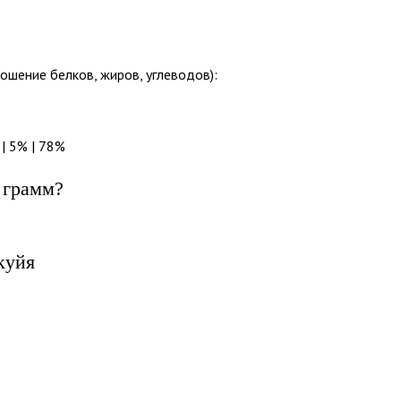
ошение белков, жиров, углеводов):
| 5% | 78%
 грамм?
куйя