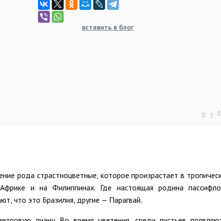
вставить в блог
?
ение рода страстноцветные, которое произрастает в тропичес
Африке и на Филиппинах. Где настоящая родина пассифл
т, что это Бразилия, другие — Парагвай.
етровую лиану. Во время цветения, среди листьев появляю