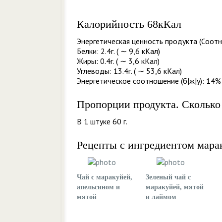
Калорийность 68кКал
Энергетическая ценность продукта (Соотн
Белки: 2.4г. ( ∼ 9,6 кКал)
Жиры: 0.4г. ( ∼ 3,6 кКал)
Углеводы: 13.4г. ( ∼ 53,6 кКал)
Энергетическое соотношение (б|ж|у): 14% 
Пропорции продукта. Сколько
В 1 штуке 60 г.
Рецепты с ингредиентом мара
Чай с маракуйей,
Зеленый чай с
апельсином и
маракуйей, мятой
мятой
и лаймом