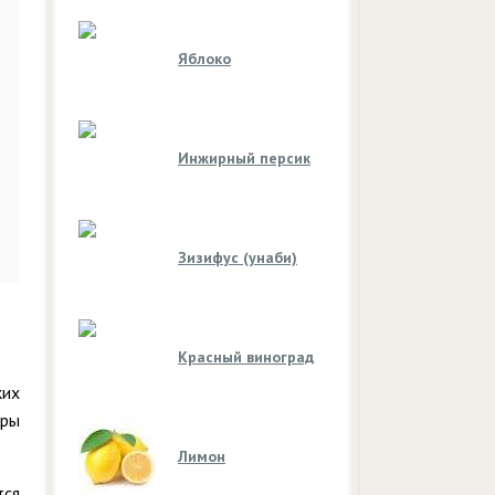
Яблоко
Инжирный персик
Зизифус (унаби)
Красный виноград
ких
оры
Лимон
тся