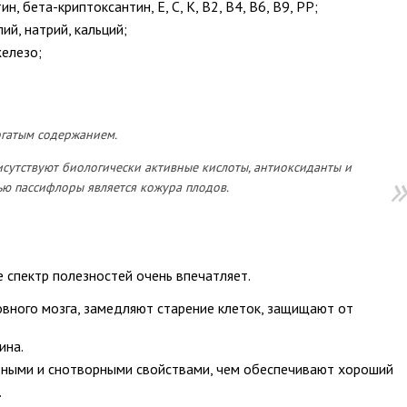
, бета-криптоксантин, Е, С, К, В2, В4, В6, В9, РР;
ий, натрий, кальций;
железо;
огатым содержанием.
сутствуют биологически активные кислоты, антиоксиданты и
ью пассифлоры является кожура плодов.
е спектр полезностей очень впечатляет.
вного мозга, замедляют старение клеток, защищают от
ина.
ными и снотворными свойствами, чем обеспечивают хороший
.