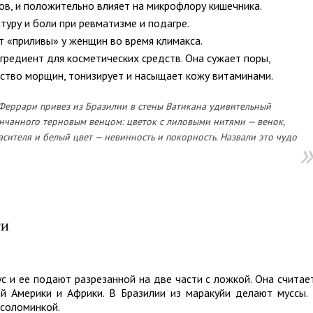
ров, и положительно влияет на микрофлору кишечника.
туру и боли при ревматизме и подагре.
т «приливы» у женщин во время климакса.
редиент для косметических средств. Она сужает поры,
ство морщин, тонизирует и насыщает кожу витаминами.
 Феррари привез из Бразилии в стены Ватикана удивительный
енчанного терновым венцом: цветок с лиловыми нитями — венок,
асителя и белый цвет — невинность и покорность. Назвали это чудо
ти
 и ее подают разрезанной на две части с ложкой. Она считае
 Америки и Африки. В Бразилии из маракуйи делают муссы.
 соломинкой.