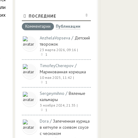
или
ких
ПОСЛЕДНИЕ
Комментарии
Публикации
/
AnzhelaVopseva
Детский
творожок
23 марта 2026, 09:16
|
1
е
/
TimofeyCherepov
Маринованная корюшка
10 мая 2025, 11:42
|
1
/
Sergeymihno
Вяленые
кальмары
3 ноября 2024, 21:35
|
1
/
Dora
Запеченная курица
в кетчупе и соевом соусе
с чесноком