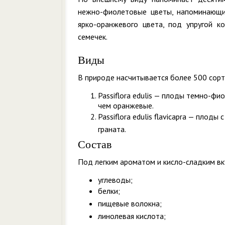
нежно-фиолетовые цветы, напоминающи
ярко-оранжевого цвета, под упругой к
семечек.
Виды
В природе насчитывается более 500 сорт
Passiflora edulis — плоды темно-фи
чем оранжевые.
Passiflora edulis flavicapra — пло
граната.
Состав
Под легким ароматом и кисло-сладким вк
углеводы;
белки;
пищевые волокна;
линолевая кислота;