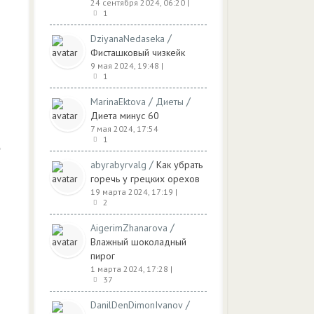
24 сентября 2024, 06:20
|
1
/
DziyanaNedaseka
Фисташковый чизкейк
9 мая 2024, 19:48
|
1
/
/
MarinaEktova
Диеты
Диета минус 60
7 мая 2024, 17:54
1
/
abyrabyrvalg
Как убрать
горечь у грецких орехов
19 марта 2024, 17:19
|
2
/
AigerimZhanarova
Влажный шоколадный
пирог
1 марта 2024, 17:28
|
37
/
DanilDenDimonIvanov