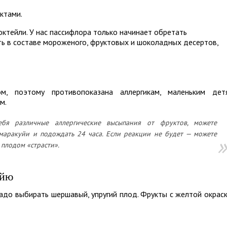
ктами.
октейли. У нас пассифлора только начинает обретать
ть в составе мороженого, фруктовых и шоколадных десертов,
ом, поэтому противопоказана аллергикам, маленьким дет
м.
я различные аллергические высыпания от фруктов, можете
маракуйи и подождать 24 часа. Если реакции не будет — можете
 плодом «страсти».
уйю
адо выбирать шершавый, упругий плод. Фрукты с желтой окрас