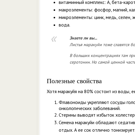
витаминный комплекс: А, бета-каротин
макроэлементы: фосфор, магний, кал
микроэлементы: цинк, медь, селен, 
вода.
Знаете ли вы...
Листья маракуйи тоже славятся б
В больших концентрациях там при
серотонин. Но самой ценной част
Полезные свойства
Хотя маракуйя на 80% состоит из воды, е
Флавоноиды укрепляют сосуды голо
онкологических заболеваний.
Стерины выводят избыток холестер
Семена маракуйи обладают седатив
отдых. А ее сок отлично тонизирует