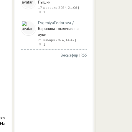
Пышки
17 февраля 2024, 21:06
|
1
/
EvgeniyaFedorova
Баранина томленая на
луке
21 января 2024, 14:47
|
1
Весь эфир
|
RSS
тся
 На