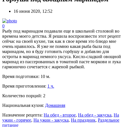
16 июня 2020, 12:52
0
Рыбу под маринадом подавали еще в школьной столовой во
времена моего детства. Я решила воспроизвести этот рецепт
сейчас на своей кухне, так как в свое время это блюдо мне
очень нравилось. Я уже не помню какая рыба была под
маринадом, но я буду готовить горбушу и добавлю для
остроты в маринад немного уксуса. Кисло-сладкий овощной
маринад из пассерованных в томатной пасте моркови и лука
гармонично сочетается с жареной рыбкой.
Время подготовки:
10 м.
Время приготовления:
1 ч.
Количество порций:
2
Национальная кухня:
Домашняя
Назначение рецепта:
На обед - второе
,
На обед - закуска
,
На
ужин - горячее
,
На ужин - закуска
,
На праздник
,
Раздельное
питание