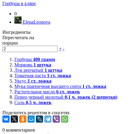
Горбуша в кляре
0
ElenaLeonova
Ингредиенты
Пересчитать на
порции
+
-
Горбуша
400
грамм
Морковь
1
штука
Лук репчатый
1
штука
Томатная паста
1
ст. ложка
Уксус
1
ст. ложка
Мука пшеничная высшего сорта
1
ст. ложка
Растительное масло
6
ст. ложек
Перец черный молотый
0,1
ч. ложек (2 щепотки)
Соль
0,5
ч. ложек
Поделитесь рецептом в соцсетях
0
комментариев