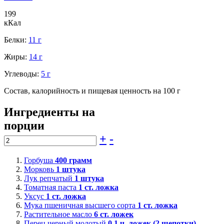
199
кКал
Белки:
11 г
Жиры:
14 г
Углеводы:
5 г
Состав, калорийность и пищевая ценность на 100 г
Ингредиенты на
порции
+
-
Горбуша
400
грамм
Морковь
1
штука
Лук репчатый
1
штука
Томатная паста
1
ст. ложка
Уксус
1
ст. ложка
Мука пшеничная высшего сорта
1
ст. ложка
Растительное масло
6
ст. ложек
Перец черный молотый
0,1
ч. ложек (2 щепотки)