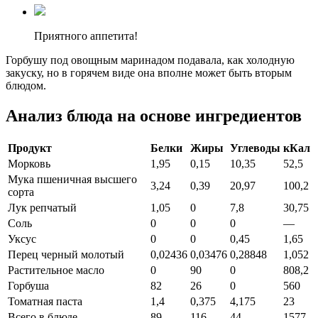
Приятного аппетита!
Горбушу под овощным маринадом подавала, как холодную
закуску, но в горячем виде она вполне может быть вторым
блюдом.
Анализ блюда на основе ингредиентов
Продукт
Белки
Жиры
Углеводы
кКал
Морковь
1,95
0,15
10,35
52,5
Мука пшеничная высшего
3,24
0,39
20,97
100,2
сорта
Лук репчатый
1,05
0
7,8
30,75
Соль
0
0
0
—
Уксус
0
0
0,45
1,65
Перец черный молотый
0,02436
0,03476
0,28848
1,052
Растительное масло
0
90
0
808,2
Горбуша
82
26
0
560
Томатная паста
1,4
0,375
4,175
23
Всего в блюде
89
116
44
1577