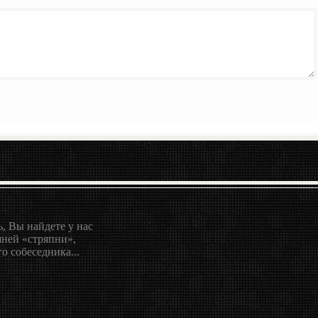
, Вы найдете у нас
ней «стряпни»,
о собеседника...