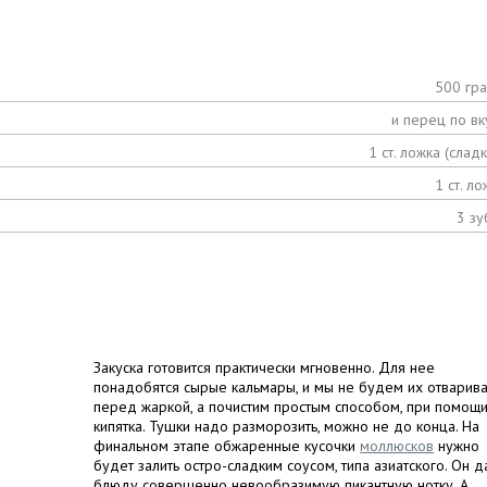
500 гр
и перец по вк
1 ст. ложка (сладк
1 ст. ло
3 зу
Закуска готовится практически мгновенно. Для нее
понадобятся сырые кальмары, и мы не будем их отварива
перед жаркой, а почистим простым способом, при помощ
кипятка. Тушки надо разморозить, можно не до конца. На
финальном этапе обжаренные кусочки
моллюсков
нужно
будет залить остро-сладким соусом, типа азиатского. Он д
блюду совершенно невообразимую пикантную нотку. А