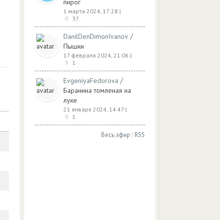
пирог
1 марта 2024, 17:28
|
37
/
DanilDenDimonIvanov
Пышки
17 февраля 2024, 21:06
|
1
/
EvgeniyaFedorova
Баранина томленая на
луке
21 января 2024, 14:47
|
1
Весь эфир
|
RSS