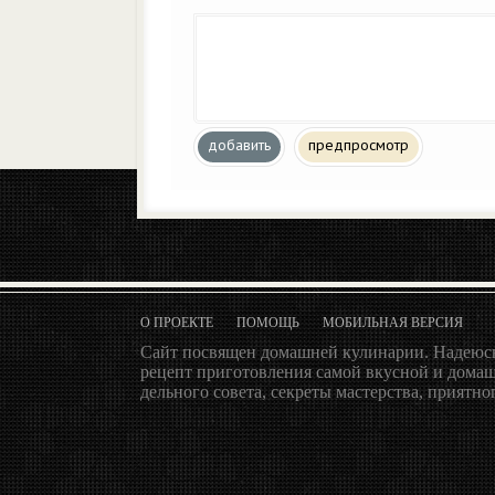
добавить
предпросмотр
О ПРОЕКТЕ
ПОМОЩЬ
МОБИЛЬНАЯ ВЕРСИЯ
Сайт посвящен домашней кулинарии. Надеюсь
рецепт приготовления самой вкусной и домаш
дельного совета, секреты мастерства, приятног