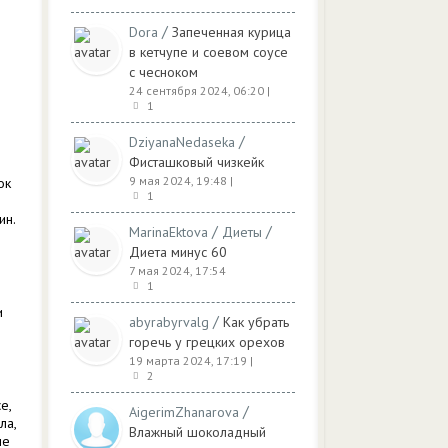
/
Dora
Запеченная курица
в кетчупе и соевом соусе
с чесноком
24 сентября 2024, 06:20
|
1
/
DziyanaNedaseka
Фисташковый чизкейк
9 мая 2024, 19:48
|
ок
1
ин.
/
/
MarinaEktova
Диеты
Диета минус 60
7 мая 2024, 17:54
1
и
/
abyrabyrvalg
Как убрать
горечь у грецких орехов
19 марта 2024, 17:19
|
2
е,
/
AigerimZhanarova
ла,
Влажный шоколадный
не