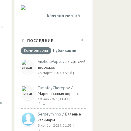
Вяленый минтай
 и
ПОСЛЕДНИЕ
Комментарии
Публикации
/
AnzhelaVopseva
Детский
творожок
23 марта 2026, 09:16
|
1
/
TimofeyCherepov
Маринованная корюшка
10 мая 2025, 11:42
|
те
1
/
Sergeymihno
Вяленые
кальмары
3 ноября 2024, 21:35
|
1