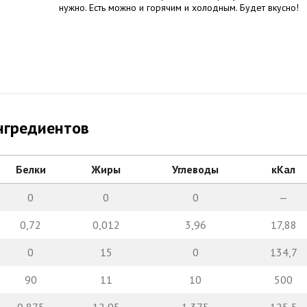
нужно. Есть можно и горячим и холодным. Будет вкусно!
нгредиентов
Белки
Жиры
Углеводы
кКал
0
0
0
—
0,72
0,012
3,96
17,88
0
15
0
134,7
90
11
10
500