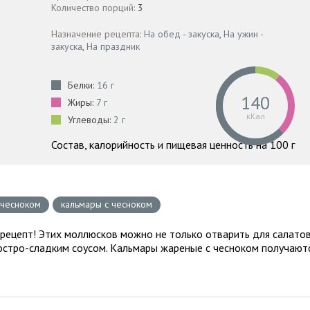
Количество порций:
3
Назначение рецепта:
На обед - закуска
,
На ужин -
закуска
,
На праздник
Белки:
16 г
140
Жиры:
7 г
кКал
Углеводы:
2 г
Состав, калорийность и пищевая ценность на 100 г
 чесноком
кальмары с чесноком
рецепт! Этих моллюсков можно не только отварить для салатов
остро-сладким соусом. Кальмары жареные с чесноком получают