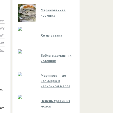
Маринованная
корюшка
амм
усу
ий)
Хе из сазана
жка
бка
Вобла в домашних
условиях
Маринованные
кальмары в
чесночном масле
ть
и
Печень трески из
молок
аст