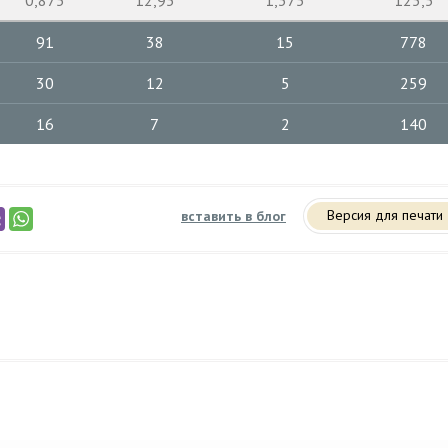
0,875
12,95
1,375
125,5
91
38
15
778
30
12
5
259
16
7
2
140
Версия для печати
вставить в блог