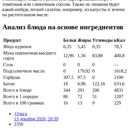
томатным или сливочным соусом. Также не лишним будет
какой-нибудь легкий салатик, например, из капусты и зелени
на растительном масле.
Анализ блюда на основе ингредиентов
Продукт
Белки
Жиры
Углеводы
кКал
Яйцо куриное
6,35
5,45
0,35
78,5
Мука пшеничная высшего
12,96
1,56
83,88
400,8
сорта
Соль
0
0
0
—
Подсолнечное масло
0
179,82
0
1618,2
Горбуша
307,5
97,5
0
2100
Батон
18
6,96
122,16
633,6
Всего в блюде
344
291
206
4831
Всего в 1 порции
86
72
51
1207
Всего в 100 граммах
16
13
9
229
Ольга
13 декабря 2020, 20:39
2350