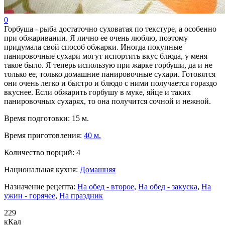
0
Горбуша - рыба достаточно суховатая по текстуре, а особенно
при обжаривании. Я лично ее очень люблю, поэтому
придумала свой способ обжарки. Иногда покупные
панировочные сухари могут испортить вкус блюда, у меня
такое было. Я теперь использую при жарке горбуши, да и не
только ее, только домашние панировочные сухари. Готовятся
они очень легко и быстро и блюдо с ними получается гораздо
вкуснее. Если обжарить горбушу в муке, яйце и таких
панировочных сухарях, то она получится сочной и нежной.
Время подготовки:
15 м.
Время приготовления:
40 м.
Количество порций:
4
Национальная кухня:
Домашняя
Назначение рецепта:
На обед - второе
,
На обед - закуска
,
На
ужин - горячее
,
На праздник
229
кКал