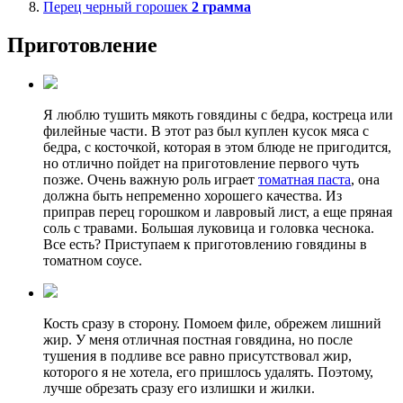
Перец черный горошек
2
грамма
Приготовление
Я люблю тушить мякоть говядины с бедра, костреца или
филейные части. В этот раз был куплен кусок мяса с
бедра, с косточкой, которая в этом блюде не пригодится,
но отлично пойдет на приготовление первого чуть
позже. Очень важную роль играет
томатная паста
, она
должна быть непременно хорошего качества. Из
приправ перец горошком и лавровый лист, а еще пряная
соль с травами. Большая луковица и головка чеснока.
Все есть? Приступаем к приготовлению говядины в
томатном соусе.
Кость сразу в сторону. Помоем филе, обрежем лишний
жир. У меня отличная постная говядина, но после
тушения в подливе все равно присутствовал жир,
которого я не хотела, его пришлось удалять. Поэтому,
лучше обрезать сразу его излишки и жилки.