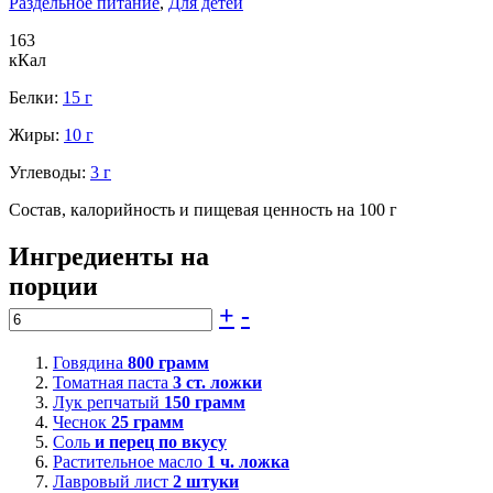
Раздельное питание
,
Для детей
163
кКал
Белки:
15 г
Жиры:
10 г
Углеводы:
3 г
Состав, калорийность и пищевая ценность на 100 г
Ингредиенты на
порции
+
-
Говядина
800
грамм
Томатная паста
3
ст. ложки
Лук репчатый
150
грамм
Чеснок
25
грамм
Соль
и перец по вкусу
Растительное масло
1
ч. ложка
Лавровый лист
2
штуки