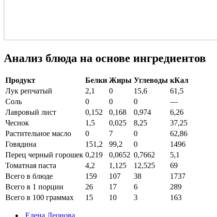
Анализ блюда на основе ингредиентов
Продукт
Белки
Жиры
Углеводы
кКал
Лук репчатый
2,1
0
15,6
61,5
Соль
0
0
0
—
Лавровый лист
0,152
0,168
0,974
6,26
Чеснок
1,5
0,025
8,25
37,25
Растительное масло
0
7
0
62,86
Говядина
151,2
99,2
0
1496
Перец черный горошек
0,219
0,0652
0,7662
5,1
Томатная паста
4,2
1,125
12,525
69
Всего в блюде
159
107
38
1737
Всего в 1 порции
26
17
6
289
Всего в 100 граммах
15
10
3
163
Елена Леонова