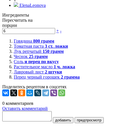
ElenaLeonova
Ингредиенты
Пересчитать на
порции
+
-
Говядина
800
грамм
Томатная паста
3
ст. ложки
Лук репчатый
150
грамм
Чеснок
25
грамм
Соль
и перец по вкусу
Растительное масло
1
ч. ложка
Лавровый лист
2
штуки
Перец черный горошек
2
грамма
Поделитесь рецептом в соцсетях
0
комментариев
Оставить комментарий
добавить
предпросмотр