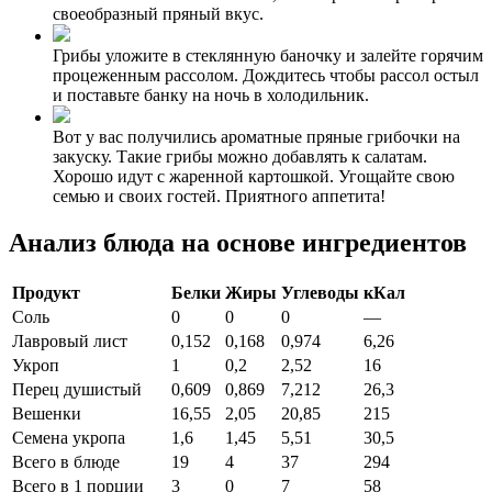
своеобразный пряный вкус.
Грибы уложите в стеклянную баночку и залейте горячим
процеженным рассолом. Дождитесь чтобы рассол остыл
и поставьте банку на ночь в холодильник.
Вот у вас получились ароматные пряные грибочки на
закуску. Такие грибы можно добавлять к салатам.
Хорошо идут с жаренной картошкой. Угощайте свою
семью и своих гостей. Приятного аппетита!
Анализ блюда на основе ингредиентов
Продукт
Белки
Жиры
Углеводы
кКал
Соль
0
0
0
—
Лавровый лист
0,152
0,168
0,974
6,26
Укроп
1
0,2
2,52
16
Перец душистый
0,609
0,869
7,212
26,3
Вешенки
16,55
2,05
20,85
215
Семена укропа
1,6
1,45
5,51
30,5
Всего в блюде
19
4
37
294
Всего в 1 порции
3
0
7
58