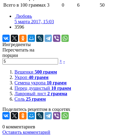
Всего в 100 граммах
3
0
6
50
Любовь
5 марта 2017, 15:03
3596
Ингредиенты
Пересчитать на
порции
+
-
Вешенки
500
грамм
Укроп
40
грамм
Семена укропа
10
грамм
Перец душистый
10
грамм
Лавровый лист
2
грамма
Соль
25
грамм
Поделитесь рецептом в соцсетях
0
комментариев
Оставить комментарий