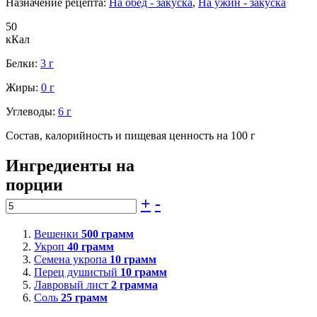
Назначение рецепта:
На обед - закуска
,
На ужин - закуска
50
кКал
Белки:
3 г
Жиры:
0 г
Углеводы:
6 г
Состав, калорийность и пищевая ценность на 100 г
Ингредиенты на
порции
+
-
Вешенки
500
грамм
Укроп
40
грамм
Семена укропа
10
грамм
Перец душистый
10
грамм
Лавровый лист
2
грамма
Соль
25
грамм