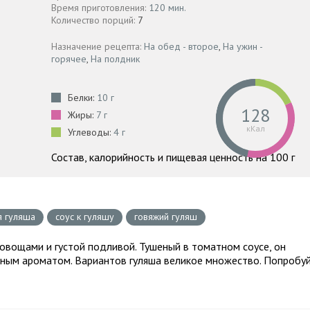
Время приготовления:
120 мин.
Количество порций:
7
Назначение рецепта:
На обед - второе
,
На ужин -
горячее
,
На полдник
Белки:
10 г
128
Жиры:
7 г
кКал
Углеводы:
4 г
Состав, калорийность и пищевая ценность на 100 г
я гуляша
соус к гуляшу
говяжий гуляш
с овощами и густой подливой. Тушеный в томатном соусе, он
нным ароматом. Вариантов гуляша великое множество. Попробу