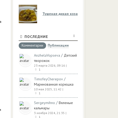
Тушеная дикая коза
я
ПОСЛЕДНИЕ
Комментарии
Публикации
/
AnzhelaVopseva
Детский
творожок
23 марта 2026, 09:16
|
1
/
TimofeyCherepov
Маринованная корюшка
10 мая 2025, 11:42
|
1
/
Sergeymihno
Вяленые
кальмары
и
3 ноября 2024, 21:35
|
1