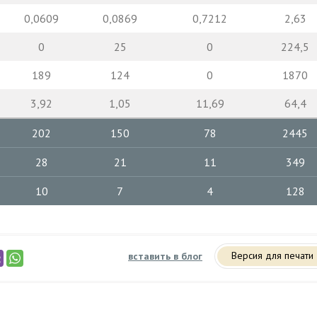
0,0609
0,0869
0,7212
2,63
0
25
0
224,5
189
124
0
1870
3,92
1,05
11,69
64,4
202
150
78
2445
28
21
11
349
10
7
4
128
Версия для печати
вставить в блог