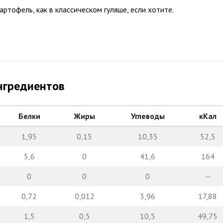
ртофель, как в классическом гуляше, если хотите.
нгредиентов
Белки
Жиры
Углеводы
кКал
1,95
0,15
10,35
52,5
5,6
0
41,6
164
0
0
0
—
0,72
0,012
3,96
17,88
1,5
0,5
10,5
49,75