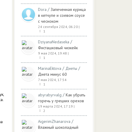
/
Dora
Запеченная курица
в кетчупе и соевом соусе
с чесноком
24 сентября 2024, 06:20
|
1
/
DziyanaNedaseka
Фисташковый чизкейк
9 мая 2024, 19:48
|
1
/
/
MarinaEktova
Диеты
Диета минус 60
7 мая 2024, 17:54
1
ук,
/
abyrabyrvalg
Как убрать
а.
горечь у грецких орехов
19 марта 2024, 17:19
|
2
/
AigerimZhanarova
на
Влажный шоколадный