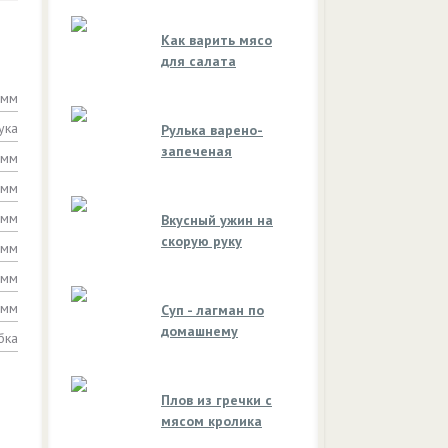
Как варить мясо
для салата
амм
ука
Рулька варено-
запеченая
амм
амм
амм
Вкусный ужин на
скорую руку
амм
амм
амм
Суп - лагман по
домашнему
бка
Плов из гречки с
мясом кролика