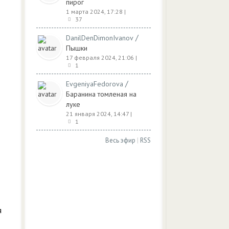
пирог
1 марта 2024, 17:28
|
37
/
DanilDenDimonIvanov
Пышки
17 февраля 2024, 21:06
|
1
/
EvgeniyaFedorova
Баранина томленая на
луке
21 января 2024, 14:47
|
1
Весь эфир
|
RSS
я