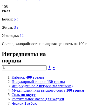
108
кКал
Белки:
6 г
Жиры:
3 г
Углеводы:
12 г
Состав, калорийность и пищевая ценность на 100 г
Ингредиенты на
порции
+
-
Кабачок
400
грамм
Полужирный творог
130
грамм
Яйцо куриное
2
штуки (маленькие)
Мука пшеничная высшего сорта
100
грамм
Соль
по вкусу
Растительное масло
для жарки
Чеснок
1
зубок