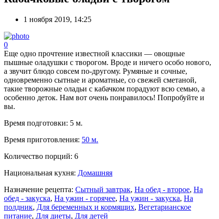
1 ноября 2019, 14:25
0
Еще одно прочтение известной классики — овощные
пышные оладушки с творогом. Вроде и ничего особо нового,
а звучит блюдо совсем по-другому. Румяные и сочные,
одновременно сытные и ароматные, со свежей сметаной,
такие творожные оладьи с кабачком порадуют всю семью, а
особенно деток. Нам вот очень понравилось! Попробуйте и
вы.
Время подготовки:
5 м.
Время приготовления:
50 м.
Количество порций:
6
Национальная кухня:
Домашняя
Назначение рецепта:
Сытный завтрак
,
На обед - второе
,
На
обед - закуска
,
На ужин - горячее
,
На ужин - закуска
,
На
полдник
,
Для беременных и кормящих
,
Вегетарианское
питание
,
Для диеты
,
Для детей