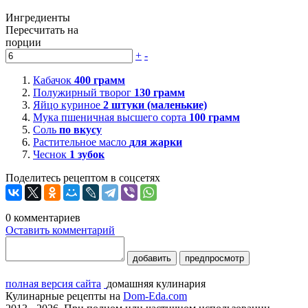
Ингредиенты
Пересчитать на
порции
+
-
Кабачок
400
грамм
Полужирный творог
130
грамм
Яйцо куриное
2
штуки (маленькие)
Мука пшеничная высшего сорта
100
грамм
Соль
по вкусу
Растительное масло
для жарки
Чеснок
1
зубок
Поделитесь рецептом в соцсетях
0
комментариев
Оставить комментарий
добавить
предпросмотр
полная версия сайта
домашняя кулинария
Кулинарные рецепты на
Dom-Eda.com