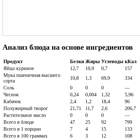
Анализ блюда на основе ингредиентов
Продукт
Белки
Жиры
Углеводы
кКал
Яйцо куриное
12,7
10,9
0,7
157
Мука пшеничная высшего
10,8
1,3
69,9
334
сорта
Соль
0
0
0
—
Чеснок
0,24
0,004
1,32
5,96
Кабачок
2,4
1,2
18,4
96
Полужирный творог
21,71
11,7
2,6
206,7
Растительное масло
0
0
0
—
Всего в блюде
47
25
92
799
Всего в 1 порции
7
4
15
133
Всего в 100 граммах
6
3
12
108