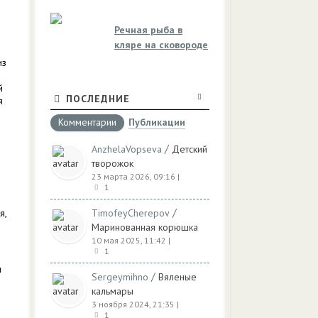
Речная рыба в
кляре на сковороде
из
й
ПОСЛЕДНИЕ
я
Комментарии
Публикации
/
AnzhelaVopseva
Детский
творожок
23 марта 2026, 09:16
|
1
/
я,
TimofeyCherepov
Маринованная корюшка
10 мая 2025, 11:42
|
1
я
/
Sergeymihno
Вяленые
кальмары
3 ноября 2024, 21:35
|
1