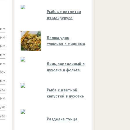
Рыбные котлетки
из макруруса
амм
амм
Лапша удон,
тушеная с мидиями
амм
амм
амм
Линь, запеченный в
духовке в фольге
бок
амм
ука
Рыба с цветной
капустой в духовке
амм
уки
ука
Разделка тунца