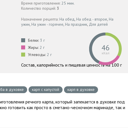
Время приготовления:
25 мин.
Количество порций:
3
Назначение рецепта:
На обед
,
На обед - второе
,
На
ужин
,
На ужин - горячее
,
На праздник
,
Для детей
Белки:
3 г
46
Жиры:
2 г
кКал
Углеводы:
2 г
Состав, калорийность и пищевая ценность на 100 г
ба в духовке
карп с капустой
карп в духовке
готовления речного карпа, который запекается в духовке под
жно готовить как просто в сметано-чесночном маринаде, так и