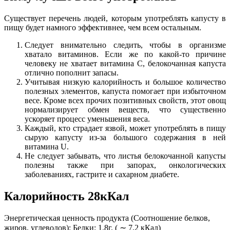
Существует перечень людей, которым употреблять капусту в
пищу будет намного эффективнее, чем всем остальным.
Следует внимательно следить, чтобы в организме
хватало витаминов. Если же по какой-то причине
человеку не хватает витамина С, белокочанная капуста
отлично пополнит запасы.
Учитывая низкую калорийность и большое количество
полезных элементов, капуста помогает при избыточном
весе. Кроме всех прочих позитивных свойств, этот овощ
нормализирует обмен веществ, что существенно
ускоряет процесс уменьшения веса.
Каждый, кто страдает язвой, может употреблять в пищу
сырую капусту из-за большого содержания в ней
витамина U.
Не следует забывать, что листья белокочанной капусты
полезны также при запорах, онкологических
заболеваниях, гастрите и сахарном диабете.
Калорийность 28кКал
Энергетическая ценность продукта (Соотношение белков,
жиров, углеводов): Белки: 1.8г. ( ∼ 7,2 кКал)