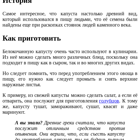
История
Самое интересное, что капуста настолько древний вид,
который использовался в пищу людьми, что её семена были
найдены еще при раскопках стоянок людей каменного века.
Как приготовить
Белокочанную капусту очень часто используют в кулинарии.
Из неё можно сделать много различных блюд, поскольку она
подходит в пищу как в сыром, так и во многих других видах.
Но следует помнить, что перед употреблением этого овоща в
пищу, его нужно как следует промыть и снять верхние
наружные листья.
К примеру, из свежей капусты можно сделать салат, а если её
отварить, она послужит для приготовления
голубцов
. К тому
же, капусту тушат, замораживают, сушат, квасят и даже
маринуют.
А вы знали?
Древние греки считали, что капуста
послужит отличным средством против
опьянения. Они верили, что, если съесть капусту
до употребления алкоголя, ты не будешь пьяным,