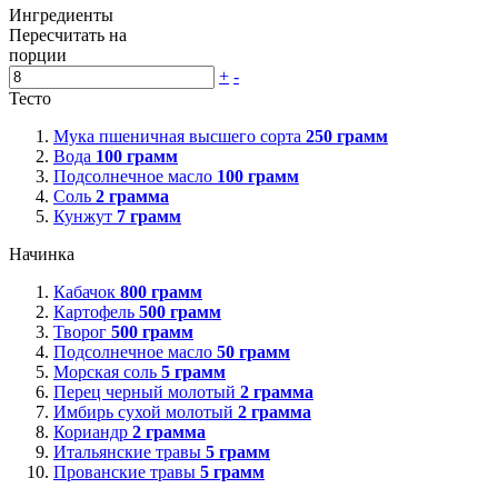
Ингредиенты
Пересчитать на
порции
+
-
Тесто
Мука пшеничная высшего сорта
250
грамм
Вода
100
грамм
Подсолнечное масло
100
грамм
Соль
2
грамма
Кунжут
7
грамм
Начинка
Кабачок
800
грамм
Картофель
500
грамм
Творог
500
грамм
Подсолнечное масло
50
грамм
Морская соль
5
грамм
Перец черный молотый
2
грамма
Имбирь сухой молотый
2
грамма
Кориандр
2
грамма
Итальянские травы
5
грамм
Прованские травы
5
грамм