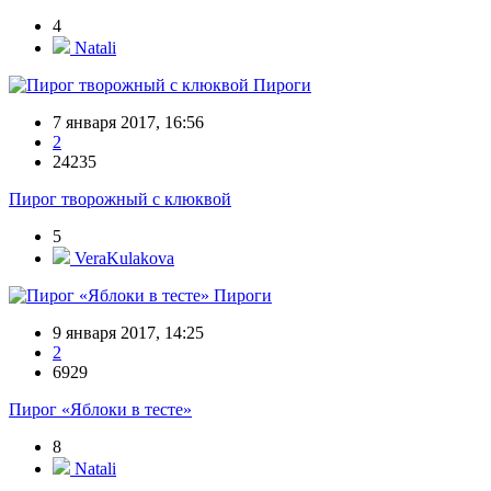
4
Natali
Пироги
7 января 2017, 16:56
2
24235
Пирог творожный с клюквой
5
VeraKulakova
Пироги
9 января 2017, 14:25
2
6929
Пирог «Яблоки в тесте»
8
Natali