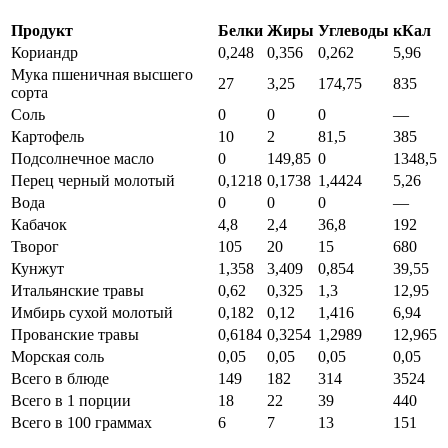
Продукт
Белки
Жиры
Углеводы
кКал
Кориандр
0,248
0,356
0,262
5,96
Мука пшеничная высшего
27
3,25
174,75
835
сорта
Соль
0
0
0
—
Картофель
10
2
81,5
385
Подсолнечное масло
0
149,85
0
1348,5
Перец черный молотый
0,1218
0,1738
1,4424
5,26
Вода
0
0
0
—
Кабачок
4,8
2,4
36,8
192
Творог
105
20
15
680
Кунжут
1,358
3,409
0,854
39,55
Итальянские травы
0,62
0,325
1,3
12,95
Имбирь сухой молотый
0,182
0,12
1,416
6,94
Прованские травы
0,6184
0,3254
1,2989
12,965
Морская соль
0,05
0,05
0,05
0,05
Всего в блюде
149
182
314
3524
Всего в 1 порции
18
22
39
440
Всего в 100 граммах
6
7
13
151