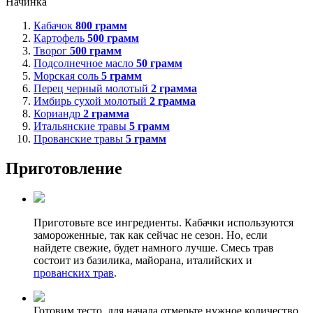
Начинка
Кабачок
800
грамм
Картофель
500
грамм
Творог
500
грамм
Подсолнечное масло
50
грамм
Морская соль
5
грамм
Перец черный молотый
2
грамма
Имбирь сухой молотый
2
грамма
Кориандр
2
грамма
Итальянские травы
5
грамм
Прованские травы
5
грамм
Приготовление
Приготовьте все ингредиенты. Кабачки используются
замороженные, так как сейчас не сезон. Но, если
найдете свежие, будет намного лучше. Смесь трав
состоит из базилика, майорана, италийских и
прованских трав
.
Готовим тесто, для начала отмерьте нужное количество