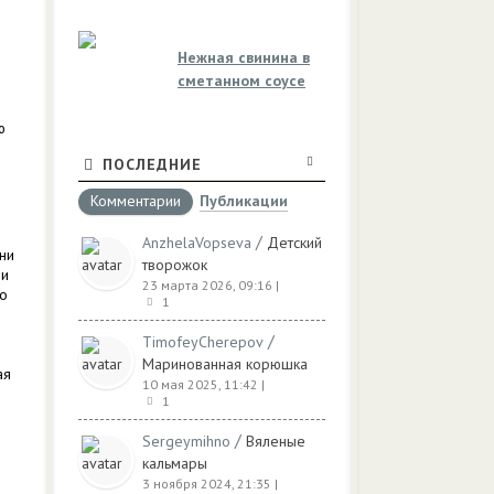
Нежная свинина в
сметанном соусе
ю
ПОСЛЕДНИЕ
Комментарии
Публикации
д
/
AnzhelaVopseva
Детский
ни
творожок
ми
23 марта 2026, 09:16
|
по
1
/
TimofeyCherepov
Маринованная корюшка
ая
10 мая 2025, 11:42
|
1
/
Sergeymihno
Вяленые
кальмары
3 ноября 2024, 21:35
|