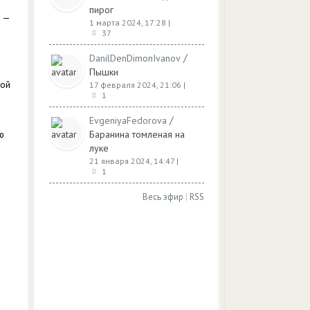
е
пирог
и —
1 марта 2024, 17:28
|
37
/
DanilDenDimonIvanov
Пышки
ной
17 февраля 2024, 21:06
|
1
/
EvgeniyaFedorova
ю
Баранина томленая на
луке
21 января 2024, 14:47
|
1
Весь эфир
|
RSS