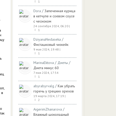
1
/
Dora
Запеченная курица
в кетчупе и соевом соусе
.
с чесноком
24 сентября 2024, 06:20
|
а
1
и
/
DziyanaNedaseka
ицу
Фисташковый чизкейк
9 мая 2024, 19:48
|
о
1
ь
/
/
MarinaEktova
Диеты
Диета минус 60
7 мая 2024, 17:54
рец
1
/
abyrabyrvalg
Как убрать
оп,
горечь у грецких орехов
 в
19 марта 2024, 17:19
|
2
шо
/
AigerimZhanarova
так
Влажный шоколадный