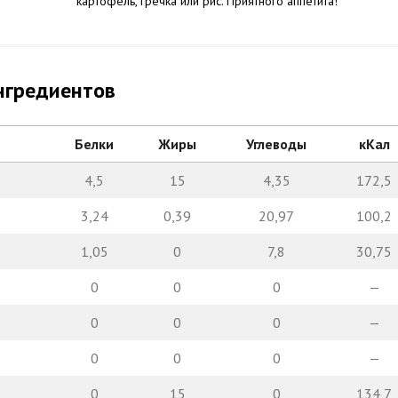
картофель, гречка или рис. Приятного аппетита!
нгредиентов
Белки
Жиры
Углеводы
кКал
4,5
15
4,35
172,5
3,24
0,39
20,97
100,2
1,05
0
7,8
30,75
0
0
0
—
0
0
0
—
0
0
0
—
0
15
0
134,7