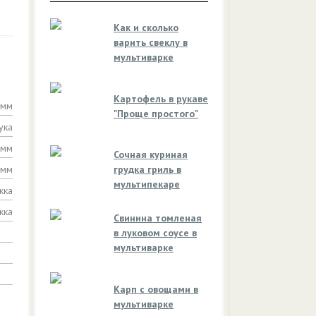
Как и сколько
варить свеклу в
мультиварке
Картофель в рукаве
амм
"Проще простого"
ука
амм
Сочная куриная
амм
грудка гриль в
мультипекаре
жка
жка
Свинина томленая
в луковом соусе в
мультиварке
Карп с овощами в
мультиварке