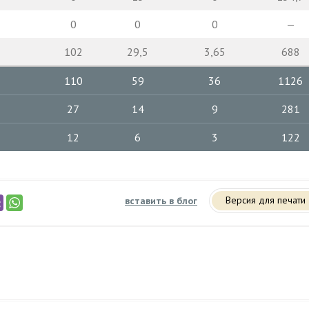
0
0
0
—
102
29,5
3,65
688
110
59
36
1126
27
14
9
281
12
6
3
122
Версия для печати
вставить в блог