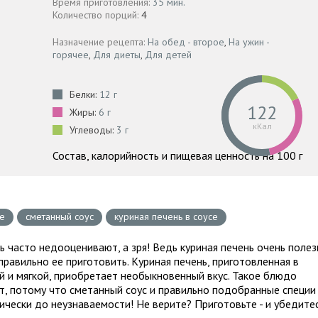
Время приготовления:
35 мин.
Количество порций:
4
Назначение рецепта:
На обед - второе
,
На ужин -
горячее
,
Для диеты
,
Для детей
Белки:
12 г
122
Жиры:
6 г
кКал
Углеводы:
3 г
Состав, калорийность и пищевая ценность на 100 г
се
сметанный соус
куриная печень в соусе
ь часто недооценивают, а зря! Ведь куриная печень очень полез
правильно ее приготовить. Куриная печень, приготовленная в
й и мягкой, приобретает необыкновенный вкус. Такое блюдо
ит, потому что сметанный соус и правильно подобранные специи
ически до неузнаваемости! Не верите? Приготовьте - и убедите