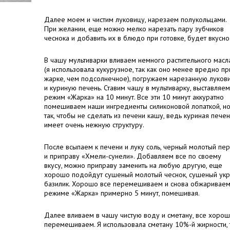
Далее моем и чистим луковицу, нарезаем полукольцами.
При желании, еще можно мелко нарезать пару зубчиков
чеснока и добавить их в блюдо при готовке, будет вкусно
В чашу мультиварки вливаем немного растительного масл
(я использовала кукурузное, так как оно менее вредно пр
жарке, чем подсолнечное), погружаем нарезанную луков
и куриную печень. Ставим чашу в мультиварку, выставляем
режим «Жарка» на 10 минут. Все эти 10 минут аккуратно
помешиваем наши ингредиенты силиконовой лопаткой, н
так, чтобы не сделать из печени кашу, ведь куриная печен
имеет очень нежную структуру.
После всыпаем к печени и луку соль, черный молотый пе
и приправу «Хмели-сунели». Добавляем все по своему
вкусу, можно приправу заменить на любую другую, еще
хорошо подойдут сушеный молотый чеснок, сушеный укр
базилик. Хорошо все перемешиваем и снова обжариваем
режиме «Жарка» примерно 5 минут, помешивая.
Далее вливаем в чашу чистую воду и сметану, все хоро
перемешиваем. Я использовала сметану 10%-й жирности, 