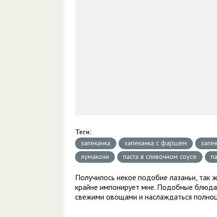
Теги:
запеканка
запеканка с фаршем
запе
лумакони
паста в сливочном соусе
па
Получилось некое подобие лазаньи, так ж
крайне импонирует мне. Подобные блюда
свежими овощами и наслаждаться полноце