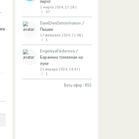
пирог
1 марта 2024, 17:28
|
—
37
/
DanilDenDimonIvanov
ого
Пышки
17 февраля 2024, 21:06
|
1
/
EvgeniyaFedorova
Баранина томленая на
луке
21 января 2024, 14:47
|
1
Весь эфир
|
RSS