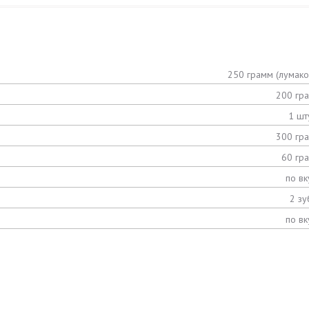
250 грамм (лумако
200 гр
1 шт
300 гр
60 гр
по вк
2 зу
по вк