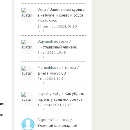
/
Dora
Запеченная курица
в кетчупе и соевом соусе
с чесноком
24 сентября 2024, 06:20
|
1
/
DziyanaNedaseka
Фисташковый чизкейк
9 мая 2024, 19:48
|
1
/
/
MarinaEktova
Диеты
Диета минус 60
7 мая 2024, 17:54
1
/
abyrabyrvalg
Как убрать
горечь у грецких орехов
из
19 марта 2024, 17:19
|
2
ен
/
AigerimZhanarova
Влажный шоколадный