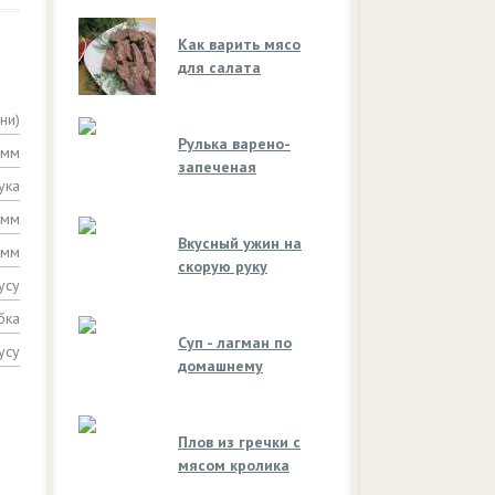
Как варить мясо
для салата
ни)
Рулька варено-
амм
запеченая
ука
амм
Вкусный ужин на
амм
скорую руку
усу
бка
Суп - лагман по
усу
домашнему
Плов из гречки с
мясом кролика