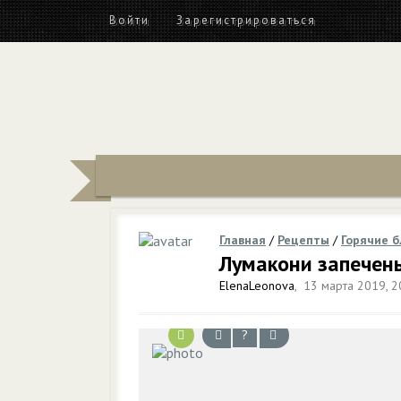
Войти
Зарегистрироваться
Главная
/
Рецепты
/
Горячие 
Лумакони запечен
ElenaLeonova
,
13 марта 2019, 2
?