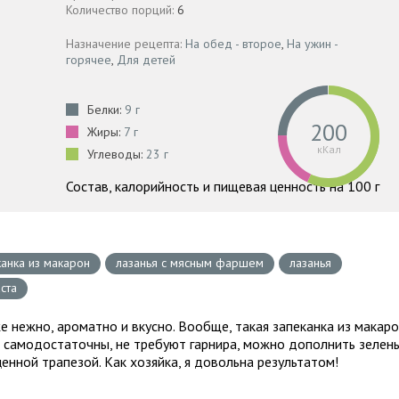
Количество порций:
6
Назначение рецепта:
На обед - второе
,
На ужин -
горячее
,
Для детей
Белки:
9 г
200
Жиры:
7 г
кКал
Углеводы:
23 г
Состав, калорийность и пищевая ценность на 100 г
канка из макарон
лазанья с мясным фаршем
лазанья
ста
е нежно, ароматно и вкусно. Вообще, такая запеканка из макар
 самодостаточны, не требуют гарнира, можно дополнить зелен
нной трапезой. Как хозяйка, я довольна результатом!