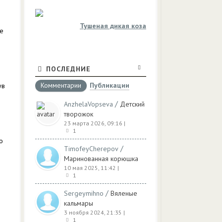
Тушеная дикая коза
че
ПОСЛЕДНИЕ
Комментарии
Публикации
ув
/
AnzhelaVopseva
Детский
творожок
23 марта 2026, 09:16
|
1
о
/
TimofeyCherepov
Маринованная корюшка
10 мая 2025, 11:42
|
1
/
Sergeymihno
Вяленые
кальмары
3 ноября 2024, 21:35
|
1