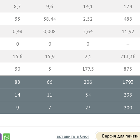
8,7
9,6
14,1
174
33
38,44
2,52
488
0,48
0,008
2,64
11,92
0
0
0
—
15,6
15,9
2,1
213,36
30
3
177,5
875
88
66
206
1793
14
11
34
298
9
7
23
200
Версия для печати
вставить в блог