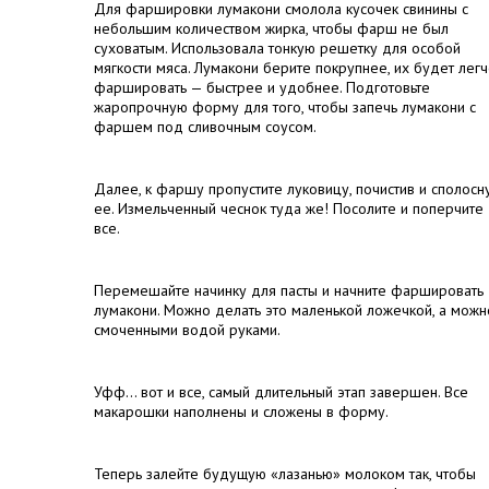
Для фаршировки лумакони смолола кусочек свинины с
небольшим количеством жирка, чтобы фарш не был
суховатым. Использовала тонкую решетку для особой
мягкости мяса. Лумакони берите покрупнее, их будет лег
фаршировать — быстрее и удобнее. Подготовьте
жаропрочную форму для того, чтобы запечь лумакони с
фаршем под сливочным соусом.
Далее, к фаршу пропустите луковицу, почистив и сполосн
ее. Измельченный чеснок туда же! Посолите и поперчите
все.
Перемешайте начинку для пасты и начните фаршировать
лумакони. Можно делать это маленькой ложечкой, а можн
смоченными водой руками.
Уфф… вот и все, самый длительный этап завершен. Все
макарошки наполнены и сложены в форму.
Теперь залейте будущую «лазанью» молоком так, чтобы