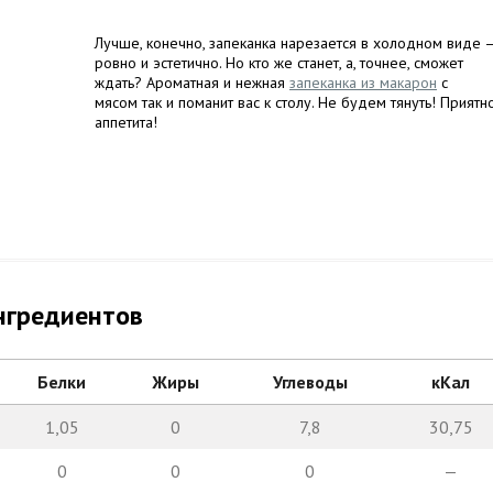
Лучше, конечно, запеканка нарезается в холодном виде 
ровно и эстетично. Но кто же станет, а, точнее, сможет
ждать? Ароматная и нежная
запеканка из макарон
с
мясом так и поманит вас к столу. Не будем тянуть! Приятн
аппетита!
нгредиентов
Белки
Жиры
Углеводы
кКал
1,05
0
7,8
30,75
0
0
0
—