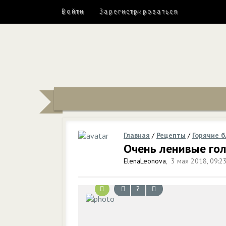
Войти
Зарегистрироваться
Главная
/
Рецепты
/
Горячие 
Очень ленивые го
ElenaLeonova
,
3 мая 2018, 09:2
?