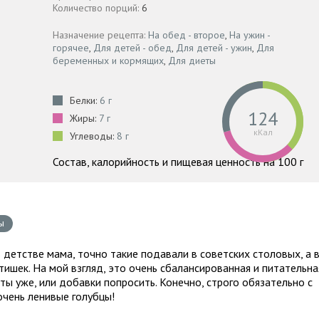
Количество порций:
6
Назначение рецепта:
На обед - второе
,
На ужин -
горячее
,
Для детей - обед
,
Для детей - ужин
,
Для
беременных и кормящих
,
Для диеты
Белки:
6 г
124
Жиры:
7 г
кКал
Углеводы:
8 г
Состав, калорийность и пищевая ценность на 100 г
ы
 детстве мама, точно такие подавали в советских столовых, а 
ишек. На мой взгляд, это очень сбалансированная и питательна
т ты уже, или добавки попросить. Конечно, строго обязательно с
очень ленивые голубцы!