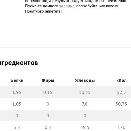
не хлопотно, а результат радует каждый раз неизменно.
Посыпьте немного
зеленью
, попробуйте, как вкусно!
Приятного аппетита!
нгредиентов
Белки
Жиры
Углеводы
кКал
1,95
0,15
10,35
52,5
1,05
0
7,8
30,75
0
0
0
—
3,5
0,5
39,5
170