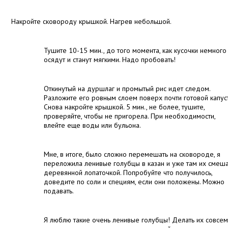
Накройте сковороду крышкой. Нагрев небольшой.
Тушите 10-15 мин., до того момента, как кусочки немного
осядут и станут мягкими. Надо пробовать!
Откинутый на дуршлаг и промытый рис идет следом.
Разложите его ровным слоем поверх почти готовой капус
Снова накройте крышкой. 5 мин., не более, тушите,
проверяйте, чтобы не пригорела. При необходимости,
влейте еще воды или бульона.
Мне, в итоге, было сложно перемешать на сковороде, я
переложила ленивые голубцы в казан и уже там их смеш
деревянной лопаточкой. Попробуйте что получилось,
доведите по соли и специям, если они положены. Можно
подавать.
Я люблю такие очень ленивые голубцы! Делать их совсем