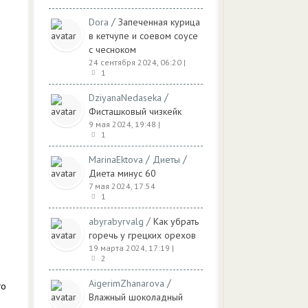
/
Dora
Запеченная курица
в кетчупе и соевом соусе
с чесноком
24 сентября 2024, 06:20
|
1
/
DziyanaNedaseka
Фисташковый чизкейк
9 мая 2024, 19:48
|
1
/
/
MarinaEktova
Диеты
Диета минус 60
7 мая 2024, 17:54
1
/
abyrabyrvalg
Как убрать
горечь у грецких орехов
19 марта 2024, 17:19
|
2
/
AigerimZhanarova
го
Влажный шоколадный