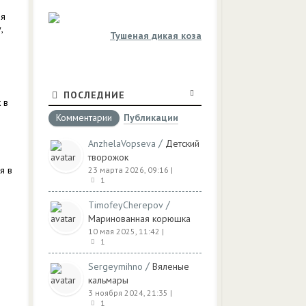
 я
,
Тушеная дикая коза
ПОСЛЕДНИЕ
 в
Комментарии
Публикации
/
AnzhelaVopseva
Детский
творожок
я в
23 марта 2026, 09:16
|
1
/
TimofeyCherepov
Маринованная корюшка
10 мая 2025, 11:42
|
1
/
Sergeymihno
Вяленые
кальмары
3 ноября 2024, 21:35
|
1