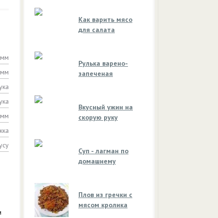
Как варить мясо
для салата
амм
Рулька варено-
амм
запеченая
ука
ука
Вкусный ужин на
амм
скорую руку
жка
усу
Суп - лагман по
домашнему
Плов из гречки с
мясом кролика
и