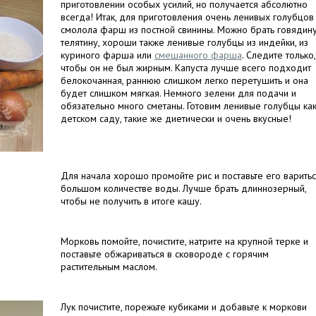
приготовлении особых усилий, но получается абсолютно
всегда! Итак, для приготовления очень ленивых голубцов
смолола фарш из постной свинины. Можно брать говядину
телятину, хороши также ленивые голубцы из индейки, из
куриного фарша или
смешанного фарша
. Следите только,
чтобы он не был жирным. Капуста лучше всего подходит
белокочанная, раннюю слишком легко перетушить и она
будет слишком мягкая. Немного зелени для подачи и
обязательно много сметаны. Готовим ленивые голубцы как
детском саду, такие же диетически и очень вкусные!
Для начала хорошо промойте рис и поставьте его варитьс
большом количестве воды. Лучше брать длиннозерный,
чтобы не получить в итоге кашу.
Морковь помойте, почистите, натрите на крупной терке и
поставьте обжариваться в сковороде с горячим
растительным маслом.
Лук почистите, порежьте кубиками и добавьте к моркови