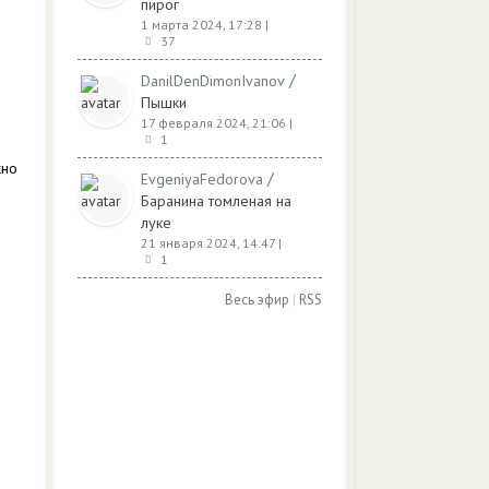
пирог
1 марта 2024, 17:28
|
37
/
DanilDenDimonIvanov
Пышки
17 февраля 2024, 21:06
|
1
жно
/
EvgeniyaFedorova
Баранина томленая на
луке
21 января 2024, 14:47
|
1
Весь эфир
|
RSS