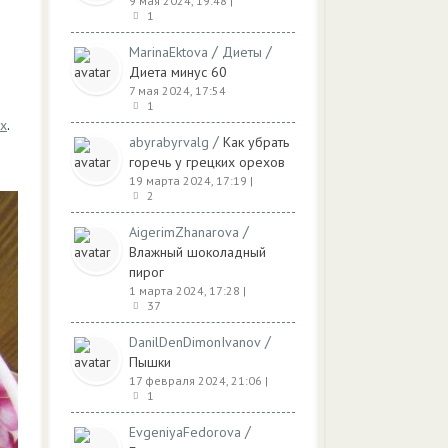
9 мая 2024, 19:48
|
1
/
/
MarinaEktova
Диеты
Диета минус 60
7 мая 2024, 17:54
1
ях
.
/
abyrabyrvalg
Как убрать
горечь у грецких орехов
19 марта 2024, 17:19
|
2
/
AigerimZhanarova
Влажный шоколадный
пирог
1 марта 2024, 17:28
|
37
/
DanilDenDimonIvanov
Пышки
17 февраля 2024, 21:06
|
1
/
EvgeniyaFedorova