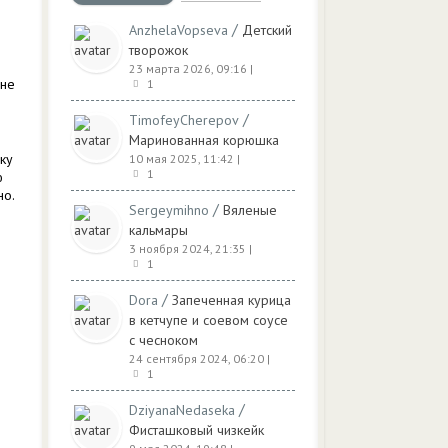
/
AnzhelaVopseva
Детский
творожок
23 марта 2026, 09:16
|
 не
1
/
TimofeyCherepov
Маринованная корюшка
ку
10 мая 2025, 11:42
|
1
ю
но.
/
Sergeymihno
Вяленые
кальмары
3 ноября 2024, 21:35
|
1
/
Dora
Запеченная курица
в кетчупе и соевом соусе
с чесноком
24 сентября 2024, 06:20
|
1
/
DziyanaNedaseka
Фисташковый чизкейк