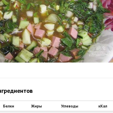
нгредиентов
Белки
Жиры
Углеводы
кКал