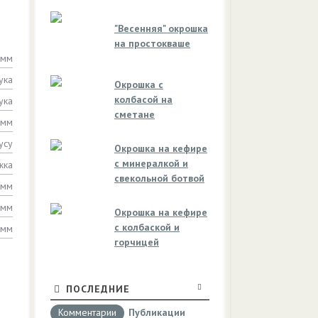
"Весенняя" окрошка
на простокваше
амм
ука
Окрошка с
колбасой на
ука
сметане
амм
усу
Окрошка на кефире
с минералкой и
жка
свекольной ботвой
амм
амм
Окрошка на кефире
с колбаской и
амм
горчицей
ПОСЛЕДНИЕ
Комментарии
Публикации