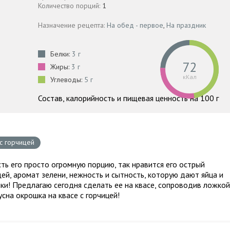
Количество порций:
1
Назначение рецепта:
На обед - первое
,
На праздник
Белки:
3 г
72
Жиры:
3 г
кКал
Углеводы:
5 г
Состав, калорийность и пищевая ценность на 100 г
с горчицей
есть его просто огромную порцию, так нравится его острый
щей, аромат зелени, нежность и сытность, которую дают яйца и
ки! Предлагаю сегодня сделать ее на квасе, сопроводив ложкой
усна окрошка на квасе с горчицей!