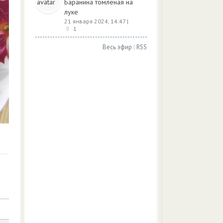
Баранина томленая на
луке
21 января 2024, 14:47
|
1
Весь эфир
|
RSS