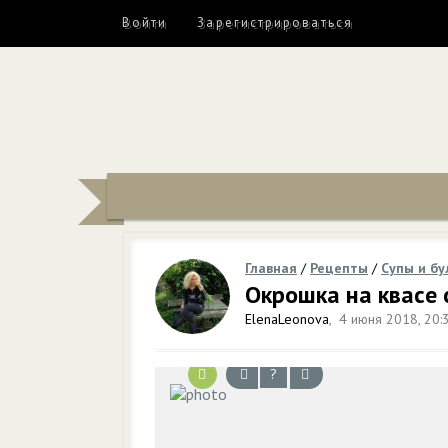
Войти
Зарегистрироваться
Главная
/
Рецепты
/
Супы и б
Окрошка на квасе 
ElenaLeonova
,
4 июня 2018, 20:
?