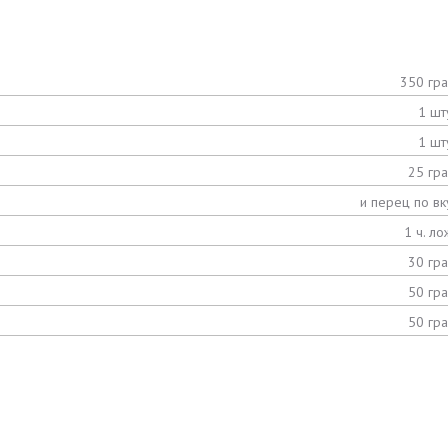
350 гр
1 шт
1 шт
25 гр
и перец по вк
1 ч. ло
30 гр
50 гр
50 гр