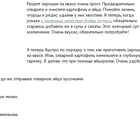
Рецепт окрошки на квасе очень прост. Предварительно
отварите и очистите картофель и яйцо. Помойте зелень,
огурцы и редис, удалив у них хвостики. Я теперь, когда
узнала
о полезных свойствах ботвы редиса
, обязательно
стараюсь добавить ее в супы и салаты. Этот холодный суп
исключение. Очень вкусно, обязательно попробуйте!
А теперь быстро по порядку о том, как приготовить окрош
на квасе. Итак, отварной картофель измельчите в глубоку
тарелку. Я делаю это при помощи яйцерезки. Очень удоб
уда же отправьте отварное яйцо кусочками.
ую мелко.
измельчив.