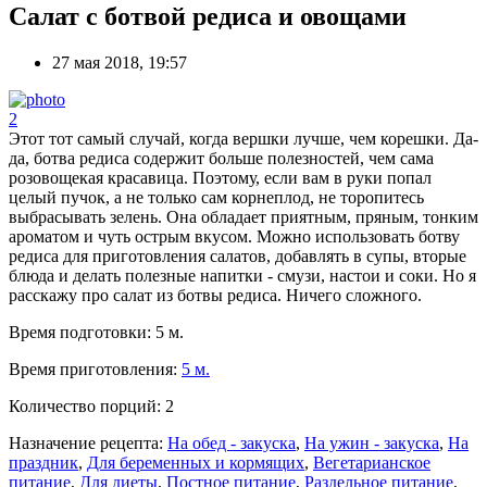
Салат с ботвой редиса и овощами
27 мая 2018, 19:57
2
Этот тот самый случай, когда вершки лучше, чем корешки. Да-
да, ботва редиса содержит больше полезностей, чем сама
розовощекая красавица. Поэтому, если вам в руки попал
целый пучок, а не только сам корнеплод, не торопитесь
выбрасывать зелень. Она обладает приятным, пряным, тонким
ароматом и чуть острым вкусом. Можно использовать ботву
редиса для приготовления салатов, добавлять в супы, вторые
блюда и делать полезные напитки - смузи, настои и соки. Но я
расскажу про салат из ботвы редиса. Ничего сложного.
Время подготовки:
5 м.
Время приготовления:
5 м.
Количество порций:
2
Назначение рецепта:
На обед - закуска
,
На ужин - закуска
,
На
праздник
,
Для беременных и кормящих
,
Вегетарианское
питание
,
Для диеты
,
Постное питание
,
Раздельное питание
,