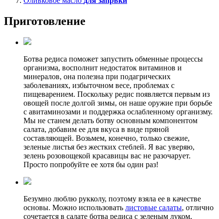
Оливковое масло
для запрвки
Приготовление
Ботва редиса поможет запустить обменные процессы
организма, восполнит недостаток витаминов и
минералов, она полезна при подагрических
заболеваниях, избыточном весе, проблемах с
пищеварением. Поскольку редис появляется первым из
овощей после долгой зимы, он наше оружие при борьбе
с авитаминозами и поддержка ослабленному организму.
Мы не станем делать ботву основным компонентом
салата, добавим ее для вкуса в виде пряной
составляющей. Возьмем, конечно, только свежие,
зеленые листья без жестких стеблей. Я вас уверяю,
зелень розовощекой красавицы вас не разочарует.
Просто попробуйте ее хотя бы один раз!
Безумно люблю рукколу, поэтому взяла ее в качестве
основы. Можно использовать
листовые салаты
, отлично
сочетается в салате ботва редиса с зеленым луком,