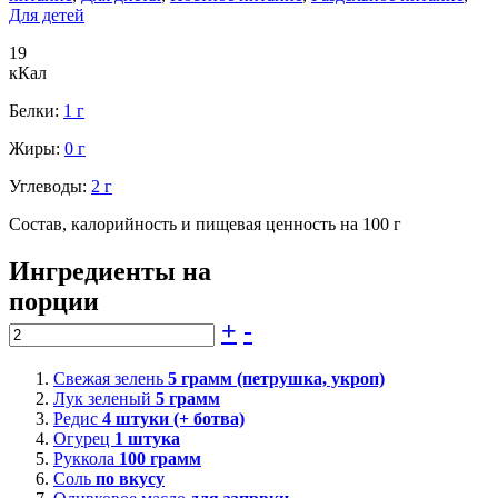
Для детей
19
кКал
Белки:
1 г
Жиры:
0 г
Углеводы:
2 г
Состав, калорийность и пищевая ценность на 100 г
Ингредиенты на
порции
+
-
Свежая зелень
5
грамм (петрушка, укроп)
Лук зеленый
5
грамм
Редис
4
штуки (+ ботва)
Огурец
1
штука
Руккола
100
грамм
Соль
по вкусу