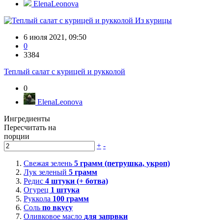
ElenaLeonova
Из курицы
6 июля 2021, 09:50
0
3384
Теплый салат с курицей и рукколой
0
ElenaLeonova
Ингредиенты
Пересчитать на
порции
+
-
Свежая зелень
5
грамм (петрушка, укроп)
Лук зеленый
5
грамм
Редис
4
штуки (+ ботва)
Огурец
1
штука
Руккола
100
грамм
Соль
по вкусу
Оливковое масло
для запрвки