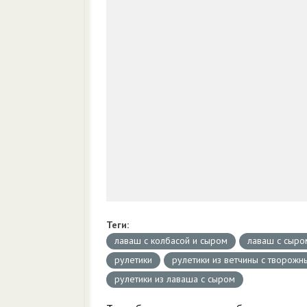
Теги:
лаваш с колбасой и сыром
лаваш с сыро
рулетики
рулетики из ветчины с творож
рулетики из лаваша с сыром