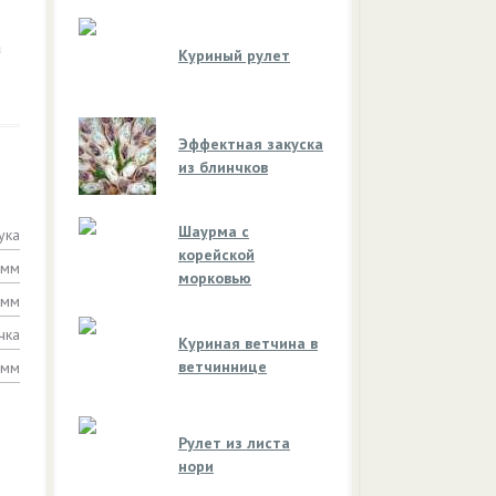
а
Куриный рулет
Эффектная закуска
из блинчков
Шаурма с
ука
корейской
амм
морковью
амм
чка
Куриная ветчина в
ветчиннице
амм
Рулет из листа
нори