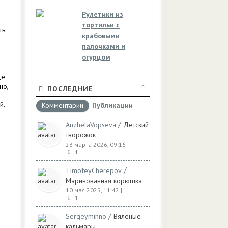
Рулетики из
тортильи с
ть
крабовыми
палочками и
огурцом
де
но,
ПОСЛЕДНИЕ
й.
Комментарии
Публикации
/
AnzhelaVopseva
Детский
творожок
23 марта 2026, 09:16
|
1
/
TimofeyCherepov
Маринованная корюшка
10 мая 2025, 11:42
|
1
/
Sergeymihno
Вяленые
кальмары