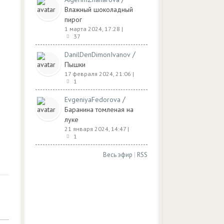
Влажный шоколадный
пирог
1 марта 2024, 17:28
|
37
/
DanilDenDimonIvanov
Пышки
17 февраля 2024, 21:06
|
1
/
EvgeniyaFedorova
Баранина томленая на
луке
21 января 2024, 14:47
|
1
Весь эфир
|
RSS