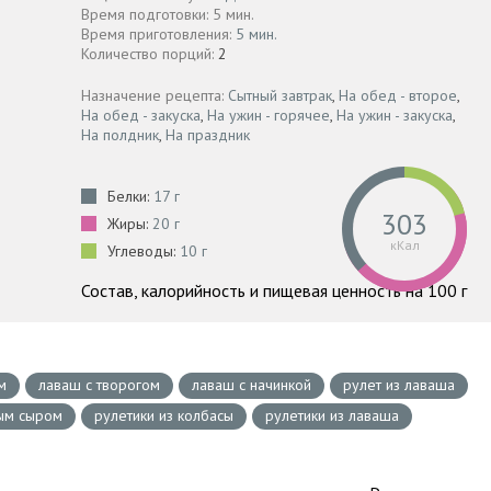
Время подготовки: 5 мин.
Время приготовления:
5 мин.
Количество порций:
2
Назначение рецепта:
Сытный завтрак
,
На обед - второе
,
На обед - закуска
,
На ужин - горячее
,
На ужин - закуска
,
На полдник
,
На праздник
Белки:
17 г
303
Жиры:
20 г
кКал
Углеводы:
10 г
Состав, калорийность и пищевая ценность на 100 г
м
лаваш с творогом
лаваш с начинкой
рулет из лаваша
ным сыром
рулетики из колбасы
рулетики из лаваша