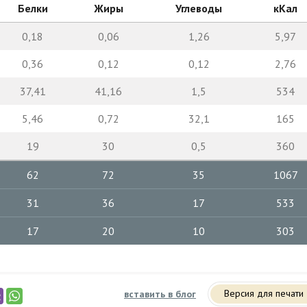
Белки
Жиры
Углеводы
кКал
0,18
0,06
1,26
5,97
0,36
0,12
0,12
2,76
37,41
41,16
1,5
534
5,46
0,72
32,1
165
19
30
0,5
360
62
72
35
1067
31
36
17
533
17
20
10
303
Версия для печати
вставить в блог