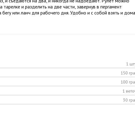
аз, и съедаются на два, и никогда не надоедают. Рулет можно
а тарелке и разделить на две части, завернув в пергамент
 бегу или ланч для рабочего дня. Удобно и с собой взять и дом
1 шт
150 гр
100 гр
1 вето
30 гр