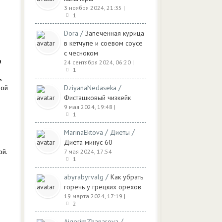
3 ноября 2024, 21:35
|
1
/
Dora
Запеченная курица
в кетчупе и соевом соусе
с чесноком
а
24 сентября 2024, 06:20
|
1
ь
/
ной
DziyanaNedaseka
Фисташковый чизкейк
9 мая 2024, 19:48
|
1
/
/
MarinaEktova
Диеты
Диета минус 60
ой.
7 мая 2024, 17:54
1
/
abyrabyrvalg
Как убрать
горечь у грецких орехов
19 марта 2024, 17:19
|
2
/
AigerimZhanarova