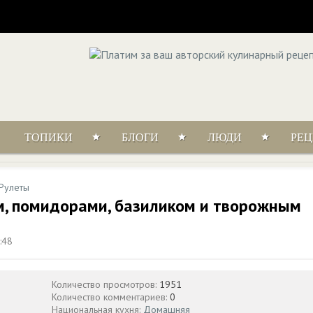
ТОПИКИ
БЛОГИ
ЛЮДИ
РЕ
Рулеты
ом, помидорами, базиликом и творожным
:48
Количество просмотров:
1951
Количество комментариев:
0
Национальная кухня:
Домашняя