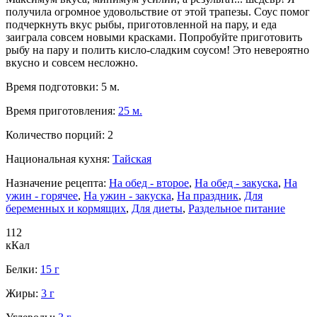
получила огромное удовольствие от этой трапезы. Соус помог
подчеркнуть вкус рыбы, приготовленной на пару, и еда
заиграла совсем новыми красками. Попробуйте приготовить
рыбу на пару и полить кисло-сладким соусом! Это невероятно
вкусно и совсем несложно.
Время подготовки:
5 м.
Время приготовления:
25 м.
Количество порций:
2
Национальная кухня:
Тайская
Назначение рецепта:
На обед - второе
,
На обед - закуска
,
На
ужин - горячее
,
На ужин - закуска
,
На праздник
,
Для
беременных и кормящих
,
Для диеты
,
Раздельное питание
112
кКал
Белки:
15 г
Жиры:
3 г