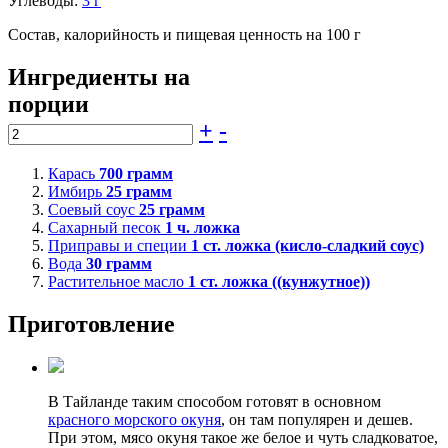
Углеводы:
3 г
Состав, калорийность и пищевая ценность на 100 г
Ингредиенты на
порции
+
-
Карась
700
грамм
Имбирь
25
грамм
Соевый соус
25
грамм
Сахарный песок
1
ч. ложка
Приправы и специи
1
ст. ложка (кисло-сладкий соус)
Вода
30
грамм
Растительное масло
1
ст. ложка ((кунжутное))
Приготовление
В Тайланде таким способом готовят в основном
красного морского окуня
, он там популярен и дешев.
При этом, мясо окуня такое же белое и чуть сладковатое,