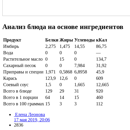
Анализ блюда на основе ингредиентов
Продукт
Белки
Жиры
Углеводы
кКал
Имбирь
2,275
1,475
14,55
86,75
Вода
0
0
0
—
Растительное масло
0
15
0
134,7
Сахарный песок
0
0
7,984
31,92
Приправы и специи
1,971
0,5868
6,8958
45,9
Карась
123,9
12,6
0
609
Соевый соус
1,5
0
1,665
12,665
Всего в блюде
129
29
31
920
Всего в 1 порции
64
14
15
460
Всего в 100 граммах
15
3
3
112
Елена Леонова
17 мая 2019, 20:06
2836