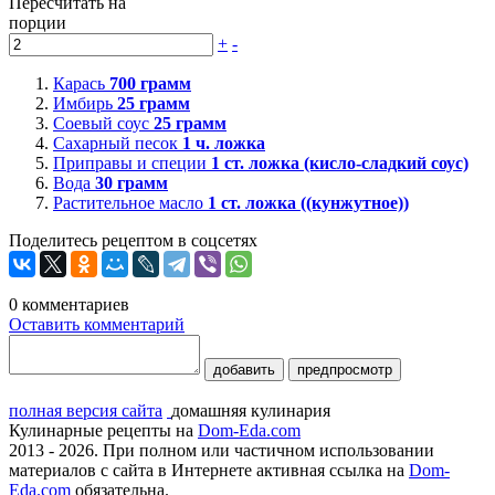
Пересчитать на
порции
+
-
Карась
700
грамм
Имбирь
25
грамм
Соевый соус
25
грамм
Сахарный песок
1
ч. ложка
Приправы и специи
1
ст. ложка (кисло-сладкий соус)
Вода
30
грамм
Растительное масло
1
ст. ложка ((кунжутное))
Поделитесь рецептом в соцсетях
0
комментариев
Оставить комментарий
добавить
предпросмотр
полная версия сайта
домашняя кулинария
Кулинарные рецепты на
Dom-Eda.com
2013 - 2026. При полном или частичном использовании
материалов с сайта в Интернете активная ссылка на
Dom-
Eda.com
обязательна.