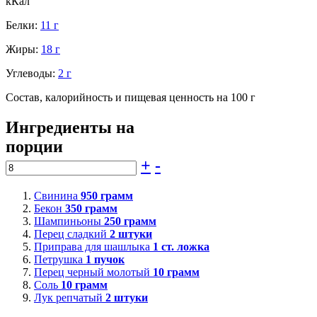
кКал
Белки:
11 г
Жиры:
18 г
Углеводы:
2 г
Состав, калорийность и пищевая ценность на 100 г
Ингредиенты на
порции
+
-
Свинина
950
грамм
Бекон
350
грамм
Шампиньоны
250
грамм
Перец сладкий
2
штуки
Приправа для шашлыка
1
ст. ложка
Петрушка
1
пучок
Перец черный молотый
10
грамм
Соль
10
грамм
Лук репчатый
2
штуки