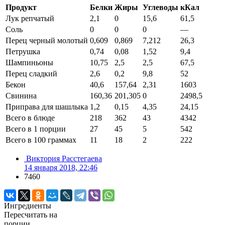
Продукт
Белки
Жиры
Углеводы
кКал
Лук репчатый
2,1
0
15,6
61,5
Соль
0
0
0
—
Перец черный молотый
0,609
0,869
7,212
26,3
Петрушка
0,74
0,08
1,52
9,4
Шампиньоны
10,75
2,5
2,5
67,5
Перец сладкий
2,6
0,2
9,8
52
Бекон
40,6
157,64
2,31
1603
Свинина
160,36
201,305
0
2498,5
Приправа для шашлыка
1,2
0,15
4,35
24,15
Всего в блюде
218
362
43
4342
Всего в 1 порции
27
45
5
542
Всего в 100 граммах
11
18
2
222
Виктория Расстегаева
14 января 2018, 22:46
7460
Ингредиенты
Пересчитать на
порции