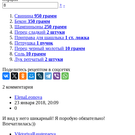
+
-
Свинина
950
грамм
Бекон
350
грамм
Шампиньоны
250
грамм
Перец сладкий
2
штуки
Приправа для шашлыка
1
ст. ложка
Петрушка
1
пучок
Перец черный молотый
10
грамм
Соль
10
грамм
Лук репчатый
2
штуки
Поделитесь рецептом в соцсетях
2
комментария
ElenaLeonova
23 января 2018, 20:09
0
И вид у него шикарный! Я поробую обязательно!
Впечатлилась:))
ViktoriyaRasstegaeva