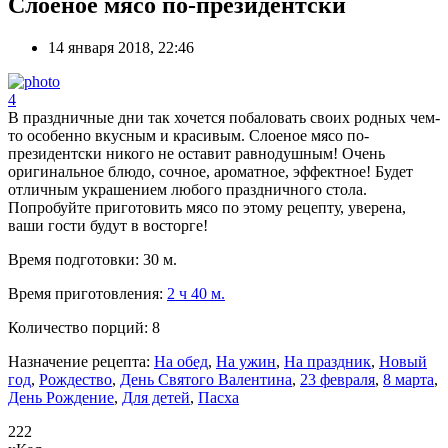
Слоеное мясо по-президентски
14 января 2018, 22:46
4
В праздничные дни так хочется побаловать своих родных чем-
то особенно вкусным и красивым. Слоеное мясо по-
президентски никого не оставит равнодушным! Очень
оригинальное блюдо, сочное, ароматное, эффектное! Будет
отличным украшением любого праздничного стола.
Попробуйте приготовить мясо по этому рецепту, уверена,
ваши гости будут в восторге!
Время подготовки:
30 м.
Время приготовления:
2 ч 40 м.
Количество порций:
8
Назначение рецепта:
На обед
,
На ужин
,
На праздник
,
Новый
год
,
Рождество
,
День Святого Валентина
,
23 февраля
,
8 марта
,
День Рождение
,
Для детей
,
Пасха
222