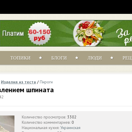
ТОПИКИ
БЛОГИ
ЛЮДИ
РЕ
/
Изделия из теста
/
Пироги
авлением шпината
42
Количество просмотров:
3302
Количество комментариев:
0
Национальная кухня:
Украинская