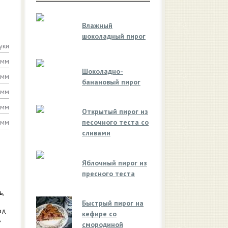
Влажный
шоколадный пирог
уки
амм
Шоколадно-
амм
банановый пирог
амм
амм
Открытый пирог из
амм
песочного теста со
сливами
Яблочный пирог из
пресного теста
ь,
Быстрый пирог на
од
кефире со
ь
смородиной