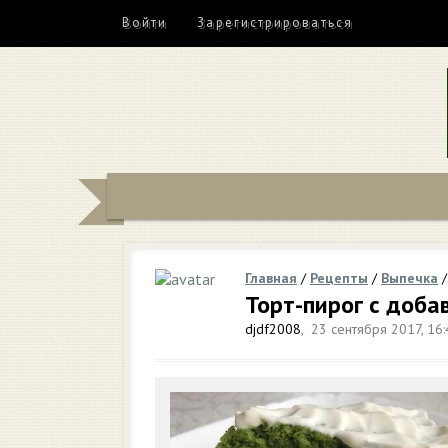
Войти
Зарегистрироваться
Главная
/
Рецепты
/
Выпечка
Торт-пирог с доб
djdf2008
,
23 сентября 2017, 16: