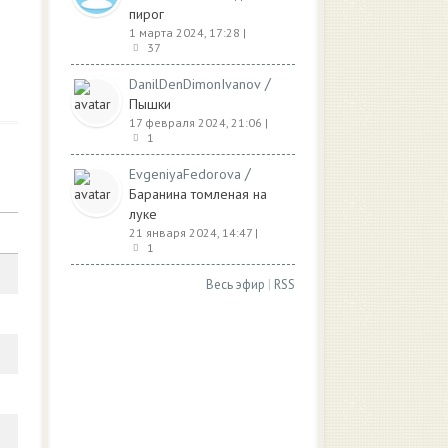
пирог
1 марта 2024, 17:28
|
37
/
DanilDenDimonIvanov
Пышки
17 февраля 2024, 21:06
|
1
/
EvgeniyaFedorova
Баранина томленая на
луке
21 января 2024, 14:47
|
1
Весь эфир
|
RSS