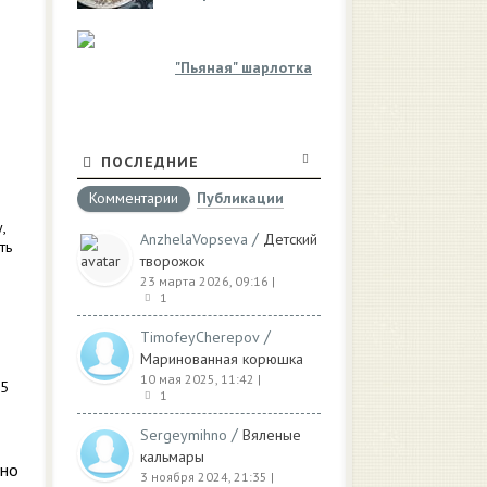
"Пьяная" шарлотка
ПОСЛЕДНИЕ
Комментарии
Публикации
,
/
AnzhelaVopseva
Детский
ть
творожок
23 марта 2026, 09:16
|
1
/
TimofeyCherepov
Маринованная корюшка
10 мая 2025, 11:42
|
25
1
/
Sergeymihno
Вяленые
кальмары
жно
3 ноября 2024, 21:35
|