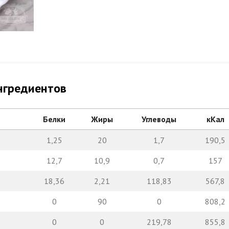
нгредиентов
Белки
Жиры
Углеводы
кКал
1,25
20
1,7
190,5
12,7
10,9
0,7
157
18,36
2,21
118,83
567,8
0
90
0
808,2
0
0
219,78
855,8