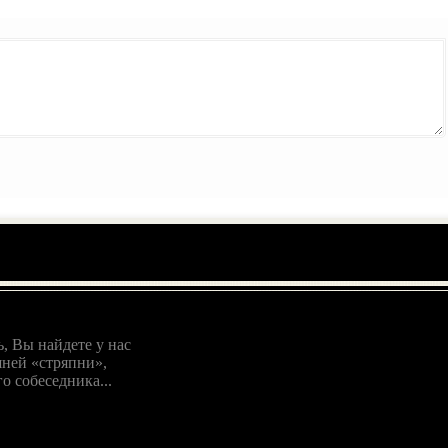
, Вы найдете у нас
ней «стряпни»,
о собеседника...