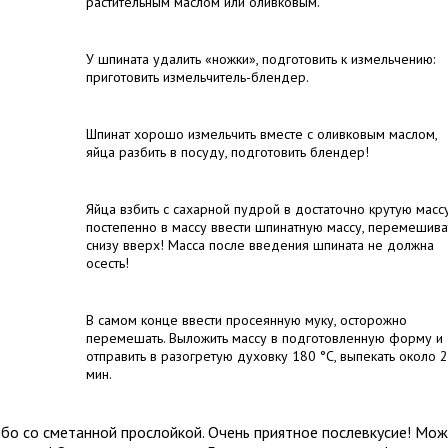
растительным маслом или оливковым.
У шпината удалить «ножки», подготовить к измельчению:
приготовить измельчитель-блендер.
Шпинат хорошо измельчить вместе с оливковым маслом,
яйца разбить в посуду, подготовить блендер!
Яйца взбить с сахарной пудрой в достаточно крутую массу
постепенно в массу ввести шпинатную массу, перемешива
снизу вверх! Масса после введения шпината не должна
осесть!
В самом конце ввести просеянную муку, осторожно
перемешать. Выложить массу в подготовленную форму и
отправить в разогретую духовку 180 °C, выпекать около 
мин.
ибо со сметанной прослойкой. Очень приятное послевкусие! Мо