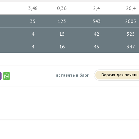
3,48
0,36
2,4
26,4
35
123
343
2605
4
15
42
325
4
16
45
347
Версия для печати
вставить в блог