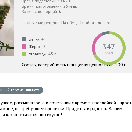
Время подготовки: 20 мин.
Время приготовления:
25 мин.
Количество порций:
8
Назначение рецепта:
На обед
,
На обед - десерт
Белки:
4 г
347
Жиры:
16 г
кКал
Углеводы:
45 г
Состав, калорийность и пищевая ценность на 100 г
шний торт из шпината
упкое, рассыпчатое, а в сочетании с кремом-прослойкой - прост
ажное, не требующее пропитки. Придётся в радость Вашим
а и как необыкновенно вкусно!