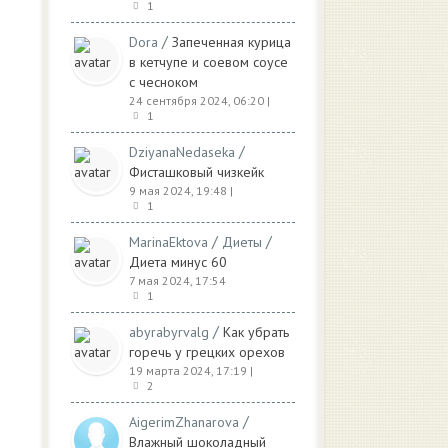
1
/
Dora
Запеченная курица
в кетчупе и соевом соусе
с чесноком
24 сентября 2024, 06:20
|
1
/
DziyanaNedaseka
Фисташковый чизкейк
9 мая 2024, 19:48
|
1
/
/
MarinaEktova
Диеты
Диета минус 60
7 мая 2024, 17:54
1
/
abyrabyrvalg
Как убрать
горечь у грецких орехов
19 марта 2024, 17:19
|
2
/
AigerimZhanarova
Влажный шоколадный