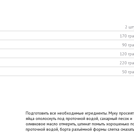
2 шт
170 гр
90 гр
120 гр
220 гр
50 гр
Подготовить все необходимые игредиенты. Муку просеят
яйца ополоснуть под проточной водой, сахарный песок и
оливковое масло отмерить, шпинат помыть хорошенько п
проточной водой, борта разъёмной формы слегка смазат