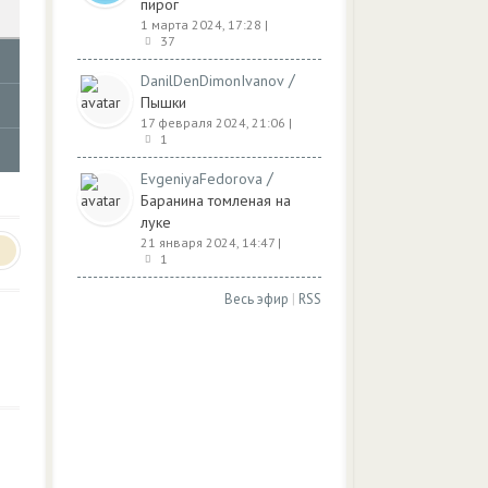
пирог
1 марта 2024, 17:28
|
37
/
DanilDenDimonIvanov
Пышки
17 февраля 2024, 21:06
|
1
/
EvgeniyaFedorova
Баранина томленая на
луке
21 января 2024, 14:47
|
1
Весь эфир
|
RSS