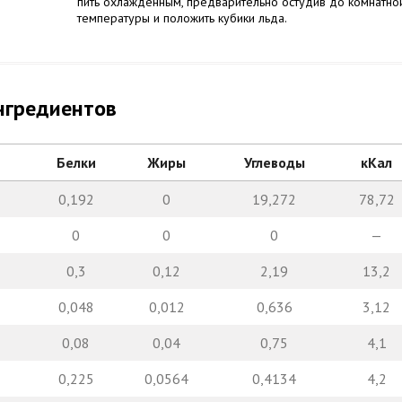
пить охлажденным, предварительно остудив до комнатно
температуры и положить кубики льда.
нгредиентов
Белки
Жиры
Углеводы
кКал
0,192
0
19,272
78,72
0
0
0
—
0,3
0,12
2,19
13,2
0,048
0,012
0,636
3,12
0,08
0,04
0,75
4,1
0,225
0,0564
0,4134
4,2