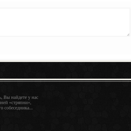
, Вы найдете у нас
ней «стряпни»,
о собеседника...