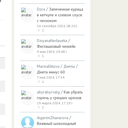
й
/
Dora
Запеченная курица
в кетчупе и соевом соусе
с чесноком
24 сентября 2024, 06:20
|
1
/
DziyanaNedaseka
Фисташковый чизкейк
9 мая 2024, 19:48
|
1
/
/
MarinaEktova
Диеты
Диета минус 60
7 мая 2024, 17:54
1
/
abyrabyrvalg
Как убрать
горечь у грецких орехов
19 марта 2024, 17:19
|
2
/
AigerimZhanarova
Влажный шоколадный