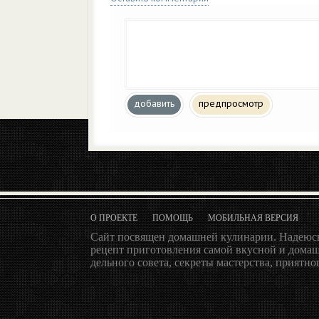
добавить
предпросмотр
О ПРОЕКТЕ
ПОМОЩЬ
МОБИЛЬНАЯ ВЕРСИЯ
Сайт посвящен домашней кулинарии. Надеюсь
рецепт приготовления самой вкусной и домаш
дельного совета, секреты мастерства, приятног