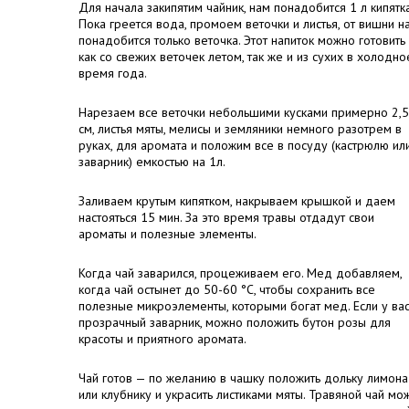
Для начала закипятим чайник, нам понадобится 1 л кипятка
Пока греется вода, промоем веточки и листья, от вишни н
понадобится только веточка. Этот напиток можно готовить
как со свежих веточек летом, так же и из сухих в холодно
время года.
Нарезаем все веточки небольшими кусками примерно 2,5
см, листья мяты, мелисы и земляники немного разотрем в
руках, для аромата и положим все в посуду (кастрюлю ил
заварник) емкостью на 1л.
Заливаем крутым кипятком, накрываем крышкой и даем
настояться 15 мин. За это время травы отдадут свои
ароматы и полезные элементы.
Когда чай заварился, процеживаем его. Мед добавляем,
когда чай остынет до 50-60 °C, чтобы сохранить все
полезные микроэлементы, которыми богат мед. Если у ва
прозрачный заварник, можно положить бутон розы для
красоты и приятного аромата.
Чай готов — по желанию в чашку положить дольку лимона
или клубнику и украсить листиками мяты. Травяной чай мо