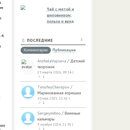
.
ам
Чай с мятой и
шиповником:
е
польза и вред
-4
ПОСЛЕДНИЕ
и
Комментарии
Публикации
/
AnzhelaVopseva
Детский
творожок
23 марта 2026, 09:16
|
1
/
TimofeyCherepov
Маринованная корюшка
с
10 мая 2025, 11:42
|
1
/
Sergeymihno
Вяленые
кальмары
3 ноября 2024, 21:35
|
жно
1