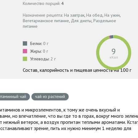
Количество порций:
4
Назначение рецепта:
На завтрак
,
На обед
,
На ужин
,
Вегетарианское питание
,
Для диеты
,
Раздельное
питание
Белки:
0 г
9
Жиры:
0 г
кКал
Углеводы:
2 г
Состав, калорийность и пищевая ценность на 100 г
итаминный чай
чай из растений
витаминов и микроэлементов, к тому же очень вкусный и
ами, но впечатление, что вы где то в горах, вокруг много зелен
т нежный ветерок, а воздух пропитан теплыми ароматами. Кста
сстанавливают зрение, пить их нужно минимум 1 неделю для