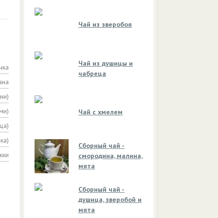
Чай из зверобоя
Чай из душицы и
чка
чабреца
ана
ни)
ми)
Чай с хмелем
ца)
ка)
Сборный чай -
жки
смородина, малина,
мята
Сборный чай -
душица, зверобой и
мята