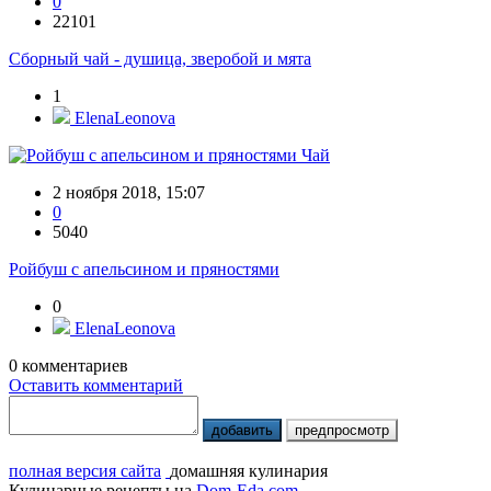
0
22101
Сборный чай - душица, зверобой и мята
1
ElenaLeonova
Чай
2 ноября 2018, 15:07
0
5040
Ройбуш с апельсином и пряностями
0
ElenaLeonova
0
комментариев
Оставить комментарий
добавить
предпросмотр
полная версия сайта
домашняя кулинария
Кулинарные рецепты на
Dom-Eda.com