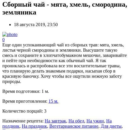
Сборный чай - мята, хмель, смородина,
земляника
18 августа 2019, 23:50
0
Еще один успокаивающий чай из сборных трав: мята, хмель,
листья черной смородины и земляники. Высушите такую
смесь и сохраните в хлопчатобумажном мешочке, заваривайте
и пейте при необходимости как обычный чай. Я так
прониклась и распробовала все эти восхитительные травы,
что планирую делать знакомым подарки, насыпая сбор в
красивую баночку. Хочу чтобы все ощутили нежную заботу
природы.
Время подготовки:
1 м.
Время приготовления:
15 м.
Количество порций:
3
Назначение рецепта:
На завтрак
,
На обед
,
На ужин
,
На
полдник
,
На праздник
,
Вегетарианское питание
,
Для диеты
,