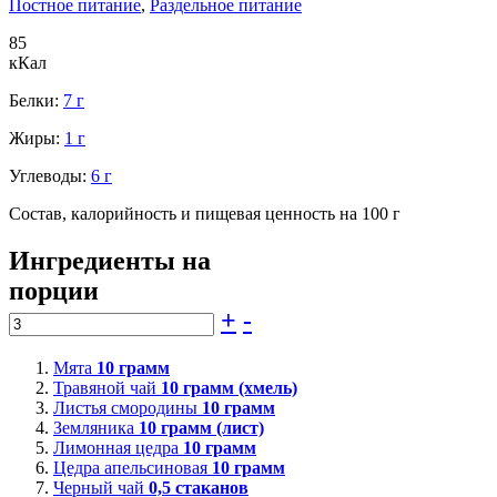
Постное питание
,
Раздельное питание
85
кКал
Белки:
7 г
Жиры:
1 г
Углеводы:
6 г
Состав, калорийность и пищевая ценность на 100 г
Ингредиенты на
порции
+
-
Мята
10
грамм
Травяной чай
10
грамм (хмель)
Листья смородины
10
грамм
Земляника
10
грамм (лист)
Лимонная цедра
10
грамм
Цедра апельсиновая
10
грамм
Черный чай
0,5
стаканов