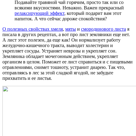
Подавайте травяной чай горячим, просто так или со
всякими вкусностями. Неважно. Важен прекрасный
релаксирующий эффект
, который подарит вам этот
напиток. А что сейчас дороже спокойствия?
О полезных свойствах хмеля
,
мяты
и
смородинового листа
я
писала в других рецептах, а вот про лист земляники еще нет.
А лист этот полезен, да еще как! Он нормализует работу
желудочно-кишечного тракта, выводит холестерин и
укрепляет сосуды. Устраняет неврозы и укрепляет сон.
Земляника обладает мочегонным действием, укрепляет
организм в целом. Поможет ее лист справиться и с пищевыми
отравлениями, снимет тошноту, устранит диарею. Так что,
отправляясь в лес за этой сладкой ягодой, не забудьте
прихватить и ее листья.