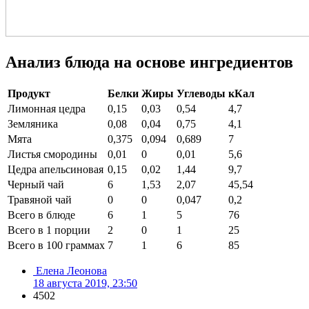
Анализ блюда на основе ингредиентов
Продукт
Белки
Жиры
Углеводы
кКал
Лимонная цедра
0,15
0,03
0,54
4,7
Земляника
0,08
0,04
0,75
4,1
Мята
0,375
0,094
0,689
7
Листья смородины
0,01
0
0,01
5,6
Цедра апельсиновая
0,15
0,02
1,44
9,7
Черный чай
6
1,53
2,07
45,54
Травяной чай
0
0
0,047
0,2
Всего в блюде
6
1
5
76
Всего в 1 порции
2
0
1
25
Всего в 100 граммах
7
1
6
85
Елена Леонова
18 августа 2019, 23:50
4502