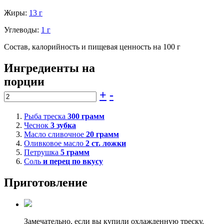
Жиры:
13 г
Углеводы:
1 г
Состав, калорийность и пищевая ценность на 100 г
Ингредиенты на
порции
+
-
Рыба треска
300
грамм
Чеснок
3
зубка
Масло сливочное
20
грамм
Оливковое масло
2
ст. ложки
Петрушка
5
грамм
Соль
и перец по вкусу
Приготовление
Замечательно, если вы купили охлажденную треску.