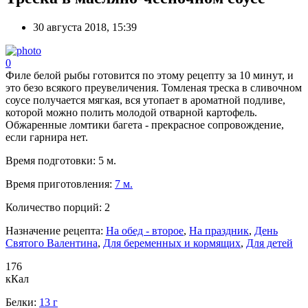
30 августа 2018, 15:39
0
Филе белой рыбы готовится по этому рецепту за 10 минут, и
это безо всякого преувеличения. Томленая треска в сливочном
соусе получается мягкая, вся утопает в ароматной подливе,
которой можно полить молодой отварной картофель.
Обжаренные ломтики багета - прекрасное сопровождение,
если гарнира нет.
Время подготовки:
5 м.
Время приготовления:
7 м.
Количество порций:
2
Назначение рецепта:
На обед - второе
,
На праздник
,
День
Святого Валентина
,
Для беременных и кормящих
,
Для детей
176
кКал
Белки:
13 г