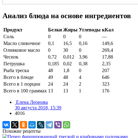
Анализ блюда на основе ингредиентов
Продукт
Белки
Жиры
Углеводы
кКал
Соль
0
0
0
—
Масло сливочное
0,1
16,5
0,16
149,6
Оливковое масло
0
30
0
269,4
Чеснок
0,72
0,012
3,96
17,88
Петрушка
0,185
0,02
0,38
2,35
Рыба треска
48
1,8
0
207
Всего в блюде
49
48
4
646
Всего в 1 порции
24
24
2
323
Всего в 100 граммах
13
13
1
176
Елена Леонова
30 августа 2018, 15:39
4016
Похожие рецепты