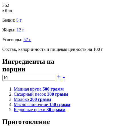
362
кКал
Белки:
5 г
Жиры:
12 г
Углеводы:
57 г
Состав, калорийность и пищевая ценность на 100 г
Ингредиенты на
порции
+
-
Манная крупа
500
грамм
Сахарный песок
300
грамм
Молоко
200
грамм
Масло сливочное
150
грамм
Кедровые орехи
30
грамм
Приготовление