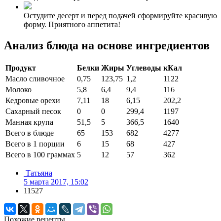
Остудите десерт и перед подачей сформируйте красивую
форму. Приятного аппетита!
Анализ блюда на основе ингредиентов
Продукт
Белки
Жиры
Углеводы
кКал
Масло сливочное
0,75
123,75
1,2
1122
Молоко
5,8
6,4
9,4
116
Кедровые орехи
7,11
18
6,15
202,2
Сахарный песок
0
0
299,4
1197
Манная крупа
51,5
5
366,5
1640
Всего в блюде
65
153
682
4277
Всего в 1 порции
6
15
68
427
Всего в 100 граммах
5
12
57
362
Татьяна
5 марта 2017, 15:02
11527
Похожие рецепты