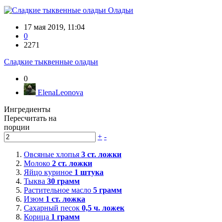
Оладьи
17 мая 2019, 11:04
0
2271
Сладкие тыквенные оладьи
0
ElenaLeonova
Ингредиенты
Пересчитать на
порции
+
-
Овсяные хлопья
3
ст. ложки
Молоко
2
ст. ложки
Яйцо куриное
1
штука
Тыква
30
грамм
Растительное масло
5
грамм
Изюм
1
ст. ложка
Сахарный песок
0,5
ч. ложек
Корица
1
грамм