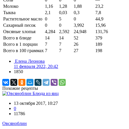
Молоко
1,16
1,28
1,88
23,2
Тыква
2,1
0,03
0,3
7,8
Растительное масло
0
5
0
44,9
Сахарный песок
0
0
3,992
15,96
Овсяные хлопья
4,284
2,592
24,948
131,76
Всего в блюде
14
14
52
379
Всего в 1 порции
7
7
26
189
Всего в 100 граммах
7
7
27
198
Елена Леонова
11 февраля 2022, 20:42
1850
Похожие рецепты
Блюда из яиц
13 октября 2017, 10:27
0
11786
Овсяноблин