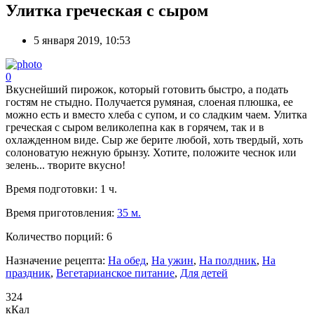
Улитка греческая с сыром
5 января 2019, 10:53
0
Вкуснейший пирожок, который готовить быстро, а подать
гостям не стыдно. Получается румяная, слоеная плюшка, ее
можно есть и вместо хлеба с супом, и со сладким чаем. Улитка
греческая с сыром великолепна как в горячем, так и в
охлажденном виде. Сыр же берите любой, хоть твердый, хоть
солоноватую нежную брынзу. Хотите, положите чеснок или
зелень... творите вкусно!
Время подготовки:
1 ч.
Время приготовления:
35 м.
Количество порций:
6
Назначение рецепта:
На обед
,
На ужин
,
На полдник
,
На
праздник
,
Вегетарианское питание
,
Для детей
324
кКал