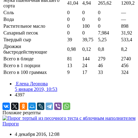
Мука пшеничная высшего
41,04
4,94
265,62
1269,2
сорта
Соль
0
0
0
—
Вода
0
0
0
—
Растительное масло
0
100
0
898
Сахарный песок
0
0
7,984
31,92
Твердый сыр
39
39,75
5,25
533,4
Дрожжи
0,98
0,12
0,8
8,2
быстродействующие
Всего в блюде
81
144
279
2740
Всего в 1 порции
13
24
46
456
Всего в 100 граммах
9
17
33
324
Елена Леонова
5 января 2019, 10:53
4397
Похожие рецепты
Пироги
4 декабря 2016, 12:08