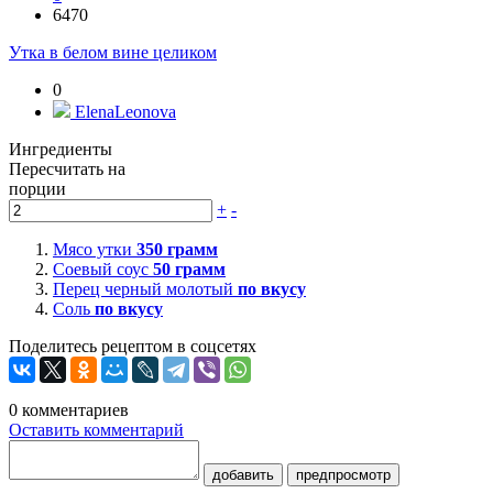
6470
Утка в белом вине целиком
0
ElenaLeonova
Ингредиенты
Пересчитать на
порции
+
-
Мясо утки
350
грамм
Соевый соус
50
грамм
Перец черный молотый
по вкусу
Соль
по вкусу
Поделитесь рецептом в соцсетях
0
комментариев
Оставить комментарий
добавить
предпросмотр