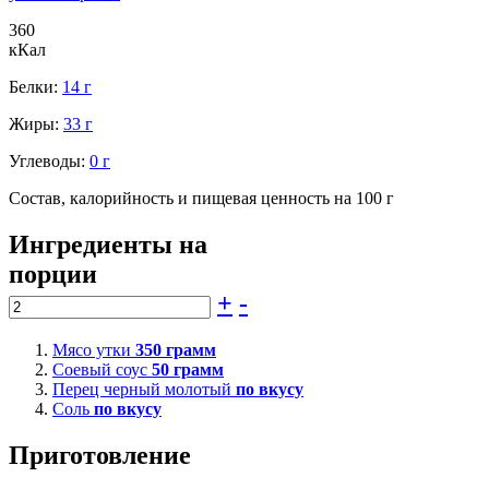
360
кКал
Белки:
14 г
Жиры:
33 г
Углеводы:
0 г
Состав, калорийность и пищевая ценность на 100 г
Ингредиенты на
порции
+
-
Мясо утки
350
грамм
Соевый соус
50
грамм
Перец черный молотый
по вкусу
Соль
по вкусу
Приготовление