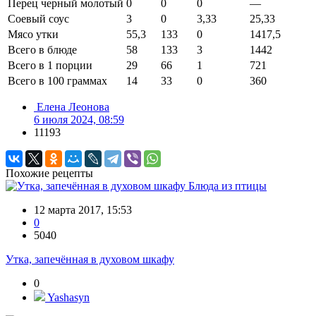
Перец черный молотый
0
0
0
—
Соевый соус
3
0
3,33
25,33
Мясо утки
55,3
133
0
1417,5
Всего в блюде
58
133
3
1442
Всего в 1 порции
29
66
1
721
Всего в 100 граммах
14
33
0
360
Елена Леонова
6 июля 2024, 08:59
11193
Похожие рецепты
Блюда из птицы
12 марта 2017, 15:53
0
5040
Утка, запечённая в духовом шкафу
0
Yashasyn