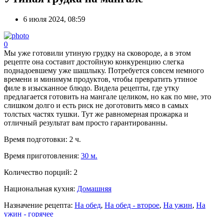
6 июля 2024, 08:59
0
Мы уже готовили утиную грудку на сковороде, а в этом
рецепте она составит достойную конкуренцию слегка
поднадоевшему уже шашлыку. Потребуется совсем немного
времени и минимум продуктов, чтобы превратить утиное
филе в изысканное блюдо. Видела рецепты, где утку
предлагается готовить на мангале целиком, но как по мне, это
слишком долго и есть риск не доготовить мясо в самых
толстых частях тушки. Тут же равномерная прожарка и
отличный результат вам просто гарантированны.
Время подготовки:
2 ч.
Время приготовления:
30 м.
Количество порций:
2
Национальная кухня:
Домашняя
Назначение рецепта:
На обед
,
На обед - второе
,
На ужин
,
На
ужин - горячее