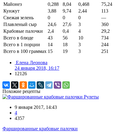
Майонез
0,288
8,04
0,468
75,24
Кунжут
3,88
9,74
2,44
113
Свежая зелень
0
0
0
—
Плавленый сыр
24,6
27,6
3
360
Крабовые палочки
2,4
0,4
4
29,2
Всего в блюде
43
56
10
734
Всего в 1 порции
14
18
3
244
Всего в 100 граммах
15
19
3
251
Елена Леонова
24 января 2018, 16:17
12126
Похожие рецепты
Рулеты
9 января 2017, 14:43
4
4357
Фаршированные крабовые палочки