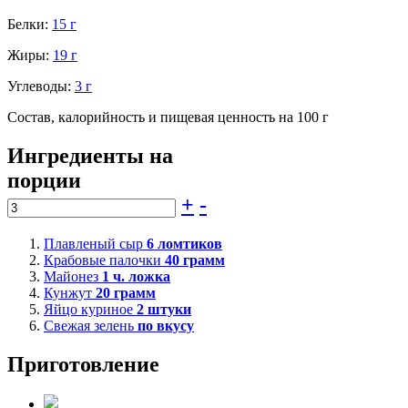
Белки:
15 г
Жиры:
19 г
Углеводы:
3 г
Состав, калорийность и пищевая ценность на 100 г
Ингредиенты на
порции
+
-
Плавленый сыр
6
ломтиков
Крабовые палочки
40
грамм
Майонез
1
ч. ложка
Кунжут
20
грамм
Яйцо куриное
2
штуки
Свежая зелень
по вкусу
Приготовление