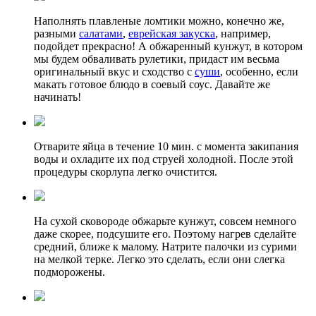
Наполнять плавленые ломтики можно, конечно же,
разными
салатами
,
еврейская закуска
, например,
подойдет прекрасно! А обжаренный кунжут, в котором
мы будем обваливать рулетики, придаст им весьма
оригинальный вкус и сходство с
суши
, особенно, если
макать готовое блюдо в соевый соус. Давайте же
начинать!
Отварите яйца в течение 10 мин. с момента закипания
воды и охладите их под струей холодной. После этой
процедуры скорлупа легко очистится.
На сухой сковороде обжарьте кунжут, совсем немного
даже скорее, подсушите его. Поэтому нагрев сделайте
средний, ближе к малому. Натрите палочки из сурими
на мелкой терке. Легко это сделать, если они слегка
подморожены.