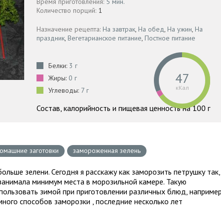
Время приготовления:
5 мин.
Количество порций:
1
Назначение рецепта:
На завтрак
,
На обед
,
На ужин
,
На
праздник
,
Вегетарианское питание
,
Постное питание
Белки:
3 г
47
Жиры:
0 г
кКал
Углеводы:
7 г
Состав, калорийность и пищевая ценность на 100 г
омашние заготовки
замороженная зелень
больше зелени. Сегодня я расскажу как заморозить петрушку так,
занимала минимум места в морозильной камере. Такую
пользовать зимой при приготовлении различных блюд, наприме
 много способов заморозки , последние несколько лет