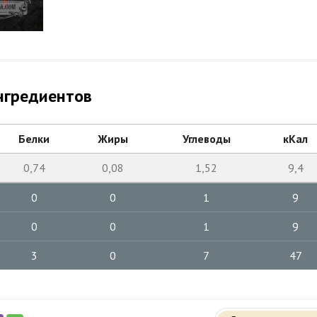
нгредиентов
Белки
Жиры
Углеводы
кКал
0,74
0,08
1,52
9,4
0
0
1
9
0
0
1
9
3
0
7
47