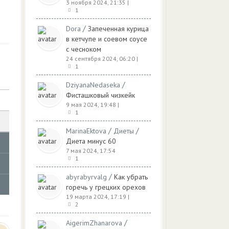
3 ноября 2024, 21:35
|
1
/
Dora
Запеченная курица
в кетчупе и соевом соусе
с чесноком
24 сентября 2024, 06:20
|
1
/
DziyanaNedaseka
Фисташковый чизкейк
9 мая 2024, 19:48
|
1
/
/
MarinaEktova
Диеты
Диета минус 60
7 мая 2024, 17:54
1
/
abyrabyrvalg
Как убрать
горечь у грецких орехов
19 марта 2024, 17:19
|
2
/
AigerimZhanarova