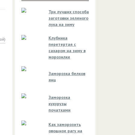
Три лучших способа
заготовки зеленого
лука на зиму
Клубника
ой)
перетертая с
сахаром на зиму в
морозилке
Заморозка белков
яиц
Заморозка
кукурузы
початками
Как заморозить
овощное рагу на