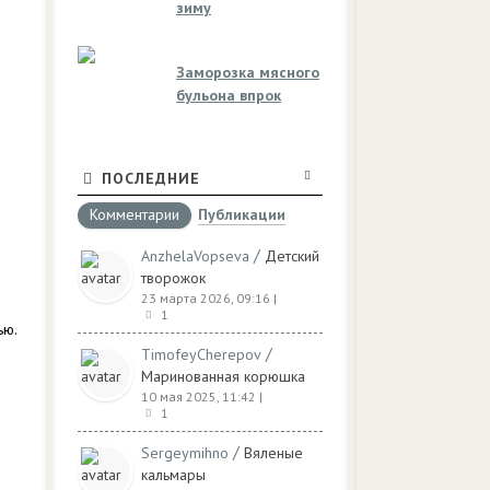
зиму
Заморозка мясного
бульона впрок
ПОСЛЕДНИЕ
Комментарии
Публикации
.
/
AnzhelaVopseva
Детский
творожок
23 марта 2026, 09:16
|
1
ью.
/
TimofeyCherepov
Маринованная корюшка
10 мая 2025, 11:42
|
1
/
Sergeymihno
Вяленые
кальмары