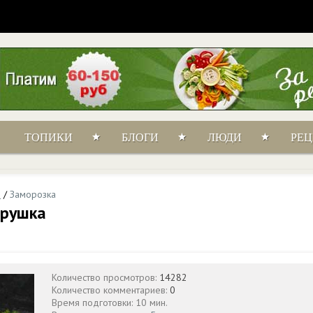
ТОПИКИ
БЛОГИ
ЛЮДИ
РЕ
и
/
Заморозка
трушка
Количество просмотров:
14282
Количество комментариев:
0
Время подготовки: 10 мин.