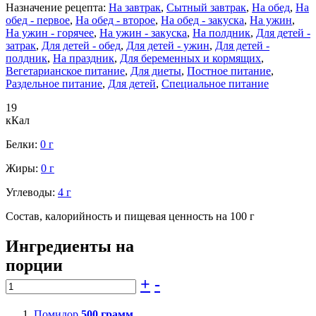
Назначение рецепта:
На завтрак
,
Сытный завтрак
,
На обед
,
На
обед - первое
,
На обед - второе
,
На обед - закуска
,
На ужин
,
На ужин - горячее
,
На ужин - закуска
,
На полдник
,
Для детей -
затрак
,
Для детей - обед
,
Для детей - ужин
,
Для детей -
полдник
,
На праздник
,
Для беременных и кормящих
,
Вегетарианское питание
,
Для диеты
,
Постное питание
,
Раздельное питание
,
Для детей
,
Специальное питание
19
кКал
Белки:
0 г
Жиры:
0 г
Углеводы:
4 г
Состав, калорийность и пищевая ценность на 100 г
Ингредиенты на
порции
+
-
Помидор
500
грамм