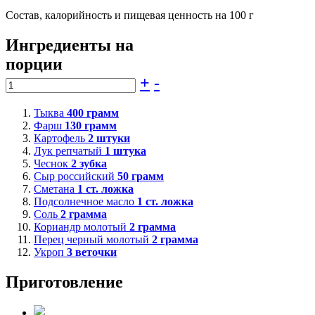
Состав, калорийность и пищевая ценность на 100 г
Ингредиенты на
порции
+
-
Тыква
400
грамм
Фарш
130
грамм
Картофель
2
штуки
Лук репчатый
1
штука
Чеснок
2
зубка
Сыр российский
50
грамм
Сметана
1
ст. ложка
Подсолнечное масло
1
ст. ложка
Соль
2
грамма
Кориандр молотый
2
грамма
Перец черный молотый
2
грамма
Укроп
3
веточки
Приготовление