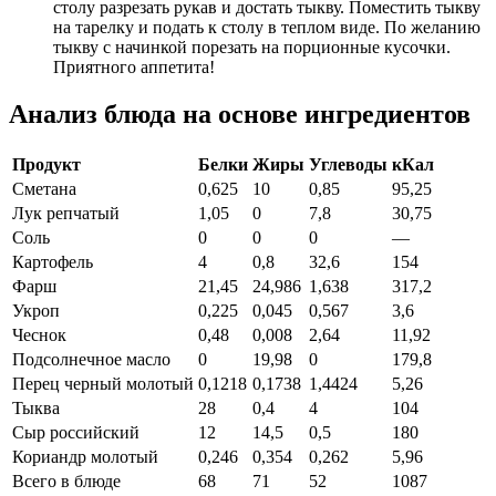
столу разрезать рукав и достать тыкву. Поместить тыкву
на тарелку и подать к столу в теплом виде. По желанию
тыкву с начинкой порезать на порционные кусочки.
Приятного аппетита!
Анализ блюда на основе ингредиентов
Продукт
Белки
Жиры
Углеводы
кКал
Сметана
0,625
10
0,85
95,25
Лук репчатый
1,05
0
7,8
30,75
Соль
0
0
0
—
Картофель
4
0,8
32,6
154
Фарш
21,45
24,986
1,638
317,2
Укроп
0,225
0,045
0,567
3,6
Чеснок
0,48
0,008
2,64
11,92
Подсолнечное масло
0
19,98
0
179,8
Перец черный молотый
0,1218
0,1738
1,4424
5,26
Тыква
28
0,4
4
104
Сыр российский
12
14,5
0,5
180
Кориандр молотый
0,246
0,354
0,262
5,96
Всего в блюде
68
71
52
1087