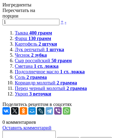
Ингредиенты
Пересчитать на
порции
+
-
Тыква
400
грамм
Фарш
130
грамм
Картофель
2
штуки
Лук репчатый
1
штука
Чеснок
2
зубка
Сыр российский
50
грамм
Сметана
1
ст. ложка
Подсолнечное масло
1
ст. ложка
Соль
2
грамма
Кориандр молотый
2
грамма
Перец черный молотый
2
грамма
Укроп
3
веточки
Поделитесь рецептом в соцсетях
0
комментариев
Оставить комментарий