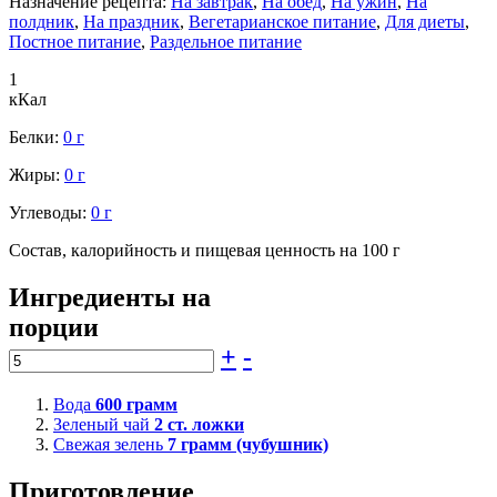
Назначение рецепта:
На завтрак
,
На обед
,
На ужин
,
На
полдник
,
На праздник
,
Вегетарианское питание
,
Для диеты
,
Постное питание
,
Раздельное питание
1
кКал
Белки:
0 г
Жиры:
0 г
Углеводы:
0 г
Состав, калорийность и пищевая ценность на 100 г
Ингредиенты на
порции
+
-
Вода
600
грамм
Зеленый чай
2
ст. ложки
Свежая зелень
7
грамм (чубушник)
Приготовление