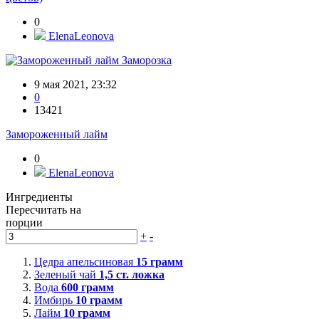
0
ElenaLeonova
Заморозка
9 мая 2021, 23:32
0
13421
Замороженный лайм
0
ElenaLeonova
Ингредиенты
Пересчитать на
порции
+
-
Цедра апельсиновая
15
грамм
Зеленый чай
1,5
ст. ложка
Вода
600
грамм
Имбирь
10
грамм
Лайм
10
грамм