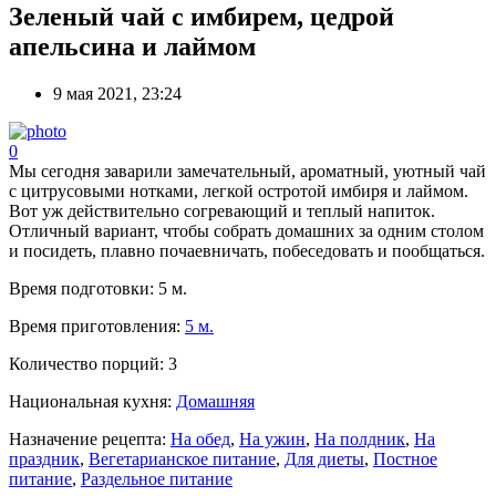
Зеленый чай с имбирем, цедрой
апельсина и лаймом
9 мая 2021, 23:24
0
Мы сегодня заварили замечательный, ароматный, уютный чай
с цитрусовыми нотками, легкой остротой имбиря и лаймом.
Вот уж действительно согревающий и теплый напиток.
Отличный вариант, чтобы собрать домашних за одним столом
и посидеть, плавно почаевничать, побеседовать и пообщаться.
Время подготовки:
5 м.
Время приготовления:
5 м.
Количество порций:
3
Национальная кухня:
Домашняя
Назначение рецепта:
На обед
,
На ужин
,
На полдник
,
На
праздник
,
Вегетарианское питание
,
Для диеты
,
Постное
питание
,
Раздельное питание