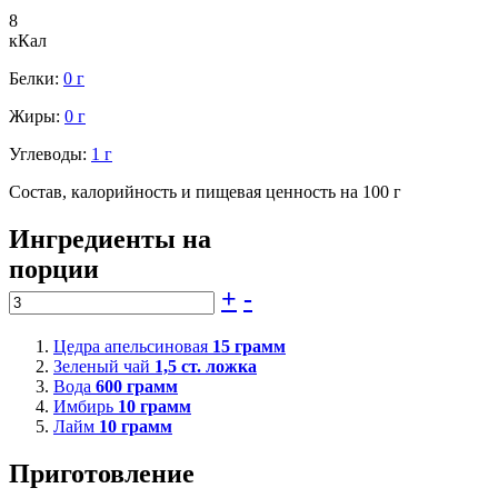
8
кКал
Белки:
0 г
Жиры:
0 г
Углеводы:
1 г
Состав, калорийность и пищевая ценность на 100 г
Ингредиенты на
порции
+
-
Цедра апельсиновая
15
грамм
Зеленый чай
1,5
ст. ложка
Вода
600
грамм
Имбирь
10
грамм
Лайм
10
грамм
Приготовление