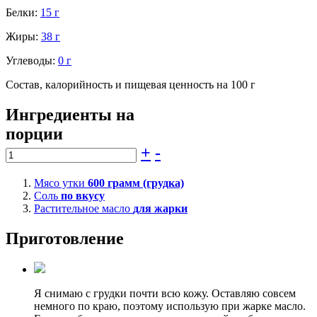
Белки:
15 г
Жиры:
38 г
Углеводы:
0 г
Состав, калорийность и пищевая ценность на 100 г
Ингредиенты на
порции
+
-
Мясо утки
600
грамм (грудка)
Соль
по вкусу
Растительное масло
для жарки
Приготовление
Я снимаю с грудки почти всю кожу. Оставляю совсем
немного по краю, поэтому использую при жарке масло.