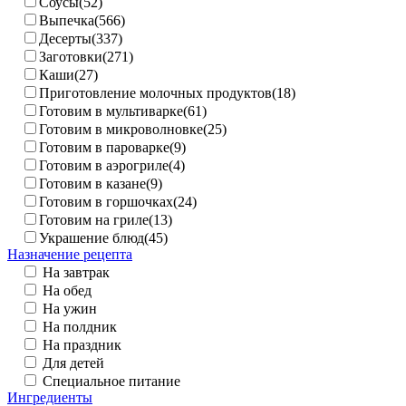
Соусы(52)
Выпечка(566)
Десерты(337)
Заготовки(271)
Каши(27)
Приготовление молочных продуктов(18)
Готовим в мультиварке(61)
Готовим в микроволновке(25)
Готовим в пароварке(9)
Готовим в аэрогриле(4)
Готовим в казане(9)
Готовим в горшочках(24)
Готовим на гриле(13)
Украшение блюд(45)
Назначение рецепта
На завтрак
На обед
На ужин
На полдник
На праздник
Для детей
Специальное питание
Ингредиенты