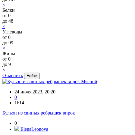
×
Белки
от
0
до
48
×
Углеводы
от
0
до
99
×
Жиры
от
0
до
91
×
Отменить
Мясной
24 июля 2023, 20:20
0
1614
Бульон из свиных ребрышек впрок
0
ElenaLeonova