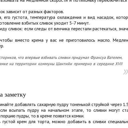
ок зависит от разных факторов.
а, его густота, температура охлаждения и вид насадок, кото
готовление взбитых сливок уходит 5-7 минут.
ду сливок: если следы от венчика перестали растекаться, знач
, чтобы вместо крема у вас не приготовилось масло. Медле
р.
ториков, что впервые взбивать сливки придумал Франсуа Вателем,
замке на территории коммуны Шантийи примерно в середине XVII
а заметку
чинайте добавлять сахарную пудру тоненькой струйкой через 1.
сли всыпать пудру на начальном этапе, то сливки могут ст
 порцию пудры, то в креме появятся комки.
 густой крем для торта, можно добавить в сливки специаль