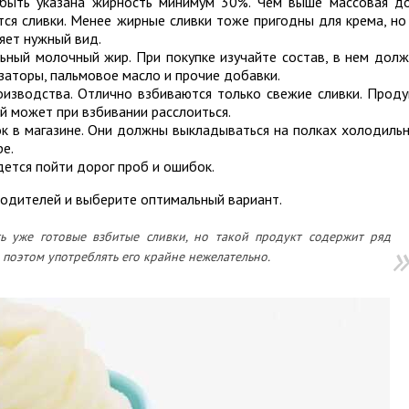
 быть указана жирность минимум 30%. Чем выше массовая д
ся сливки. Менее жирные сливки тоже пригодны для крема, но
яет нужный вид.
ьный молочный жир. При покупке изучайте состав, в нем дол
изаторы, пальмовое масло и прочие добавки.
изводства. Отлично взбиваются только свежие сливки. Проду
й может при взбивании расслоиться.
ок в магазине. Они должны выкладываться на полках холодиль
ре.
дется пойти дорог проб и ошибок.
водителей и выберите оптимальный вариант.
 уже готовые взбитые сливки, но такой продукт содержит ряд
 поэтом употреблять его крайне нежелательно.