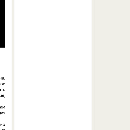
на,
кое
ять
ия,
вам
ция
ьно
 на