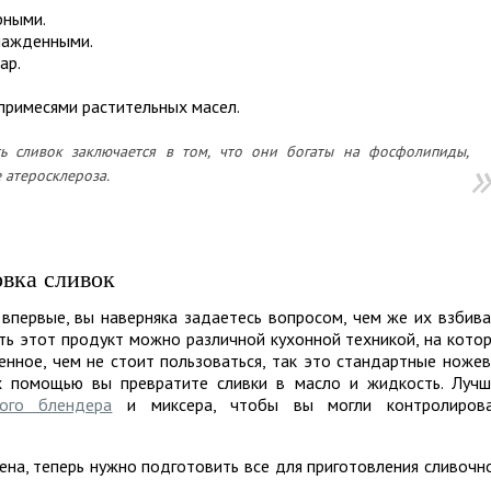
рными.
лажденными.
ар.
примесями растительных масел.
ь сливок заключается в том, что они богаты на фосфолипиды,
 атеросклероза.
овка сливок
 впервые, вы наверняка задаетесь вопросом, чем же их взбива
ть этот продукт можно различной кухонной техникой, на кото
енное, чем не стоит пользоваться, так это стандартные ноже
их помощью вы превратите сливки в масло и жидкость. Луч
ного блендера
и миксера, чтобы вы могли контролирова
лена, теперь нужно подготовить все для приготовления сливочн