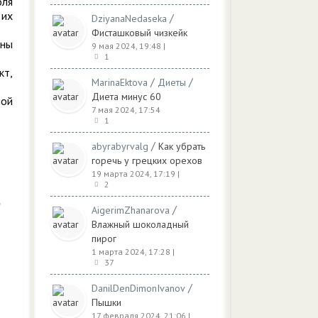
оля
 их
/
DziyanaNedaseka
Фисташковый чизкейк
жны
9 мая 2024, 19:48
|
1
кт,
/
/
MarinaEktova
Диеты
Диета минус 60
ной
7 мая 2024, 17:54
1
/
abyrabyrvalg
Как убрать
горечь у грецких орехов
19 марта 2024, 17:19
|
2
/
AigerimZhanarova
Влажный шоколадный
пирог
1 марта 2024, 17:28
|
37
/
DanilDenDimonIvanov
Пышки
17 февраля 2024, 21:06
|