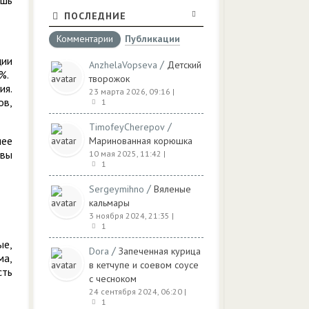
ишь
ПОСЛЕДНИЕ
Комментарии
Публикации
ции
/
AnzhelaVopseva
Детский
%.
творожок
ия.
23 марта 2026, 09:16
|
ов,
1
/
TimofeyCherepov
лее
Маринованная корюшка
овы
10 мая 2025, 11:42
|
1
/
Sergeymihno
Вяленые
кальмары
3 ноября 2024, 21:35
|
1
ые,
/
Dora
Запеченная курица
ма,
в кетчупе и соевом соусе
сть
с чесноком
24 сентября 2024, 06:20
|
1