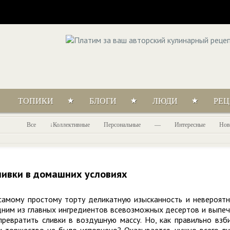
ТОПИКИ
БЛОГИ
ЛЮДИ
РЕ
Все
Коллективные
Персональные
—
Интересные
Нов
ливки в домашних условиях
амому простому торту деликатную изысканность и невероят
дним из главных ингредиентов всевозможных десертов и выпеч
ревратить сливки в воздушную массу. Но, как правильно взб