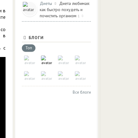
Диеты
Диета любимая:
как быстро похудеть и
и в
почистить организм
ите
1
 со
и в
БЛОГИ
ь с
Топ
Все блоги