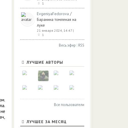
1
/
EvgeniyaFedorova
Баранина томленая на
луке
21 января 2024, 14:47
|
1
Весь эфир
|
RSS
ЛУЧШИЕ АВТОРЫ
ом.
Все пользователи
ла.
 не
ач,
ЛУЧШЕЕ ЗА МЕСЯЦ