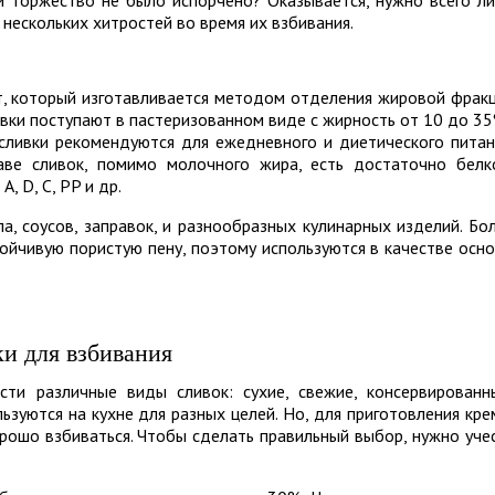
 и торжество не было испорчено? Оказывается, нужно всего л
нескольких хитростей во время их взбивания.
, который изготавливается методом отделения жировой фрак
ивки поступают в пастеризованном виде с жирность от 10 до 35
 сливки рекомендуются для ежедневного и диетического питан
аве сливок, помимо молочного жира, есть достаточно белк
, D, C, PP и др.
а, соусов, заправок, и разнообразных кулинарных изделий. Бо
ойчивую пористую пену, поэтому используются в качестве осн
и для взбивания
ти различные виды сливок: сухие, свежие, консервированн
ьзуются на кухне для разных целей. Но, для приготовления кре
рошо взбиваться. Чтобы сделать правильный выбор, нужно уче