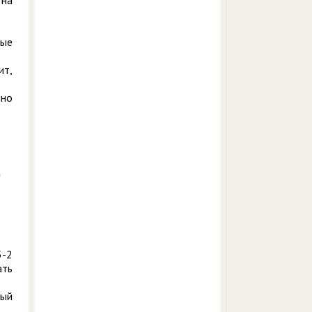
рые
ит,
нно
5-2
ать
ный