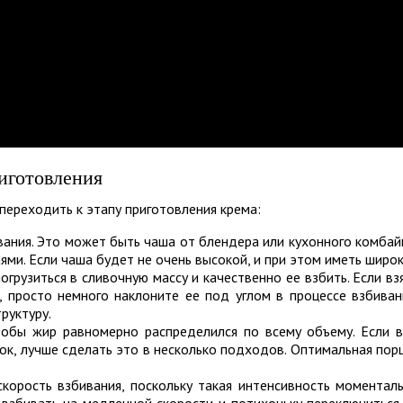
иготовления
переходить к этапу приготовления крема:
вания. Это может быть чаша от блендера или кухонного комбай
ями. Если чаша будет не очень высокой, и при этом иметь широ
огрузиться в сливочную массу и качественно ее взбить. Если вз
, просто немного наклоните ее под углом в процессе взбиван
руктуру.
тобы жир равномерно распределился по всему объему. Если 
к, лучше сделать это в несколько подходов. Оптимальная пор
корость взбивания, поскольку такая интенсивность моментал
 взбивать на медленной скорости и потихоньку переключиться