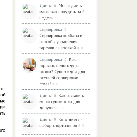
Диеты
Меню диеты
магги: как похудеть за 4
недели
1
Сервировка
Сервировка колбасы и
способы украшения
тарелки с нарезкой
0
Сервировка
Как
скрасить непогоду за
окном? Супер идеи для
осенней сервировки
стола!
0
ть.
рой
Диеты
Как составить
вые
меню сушки тела для
шим
девушек
1
ть
Диеты
Кето диета -
выбор спортсменов
8
ого