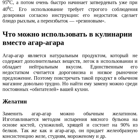
95⁰С, а потом очень быстро начинает затвердевать уже при
40⁰С. Его использование требует строгого соблюдения
дозировки согласно инструкции: его недостаток сделает
блюдо рыхлым, а переизбыток ― «резиновым».
Что можно использовать в кулинарии
вместо агар-агара
Агар-агар является натуральным продуктом, который не
содержит дополнительных веществ, легок в использовании и
обладает нейтральным вкусом. Единственным его
недостатком считается дороговизна и низкое рыночное
предложение. Поэтому повстречать такой продукт в обычном
магазине довольно трудно. Но найти ему замену можно среди
постоянных «обитателей» вашей кухни.
Желатин
Заменить агар-агар можно обычным желатином.
Изготавливается методом испарения мясного бульона на
основе костей, сухожилий, хрящей и состоит на 90% из
белков. Так же как и агар-агар, он придает желеобразную
консистенцию желе, студням, мороженому и др.