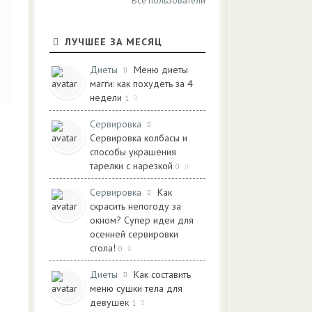
Все пользователи
ЛУЧШЕЕ ЗА МЕСЯЦ
Диеты
Меню диеты
магги: как похудеть за 4
недели
1
Сервировка
Сервировка колбасы и
способы украшения
тарелки с нарезкой
0
Сервировка
Как
скрасить непогоду за
окном? Супер идеи для
осенней сервировки
стола!
0
Диеты
Как составить
меню сушки тела для
девушек
1