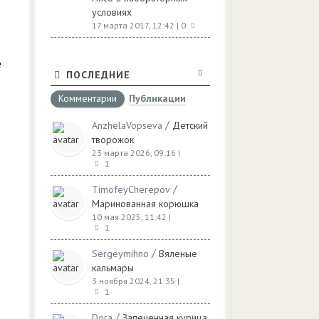
условиях
17 марта 2017, 12:42
| 0
е
ПОСЛЕДНИЕ
Комментарии
Публикации
/
AnzhelaVopseva
Детский
творожок
23 марта 2026, 09:16
|
1
/
TimofeyCherepov
Маринованная корюшка
10 мая 2025, 11:42
|
1
/
Sergeymihno
Вяленые
кальмары
3 ноября 2024, 21:35
|
1
/
Dora
Запеченная курица