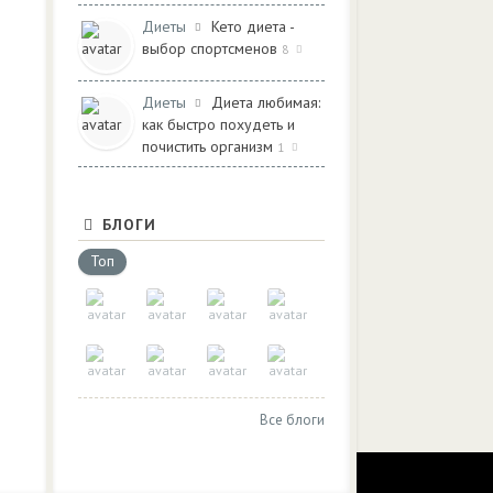
Диеты
Кето диета -
выбор спортсменов
8
Диеты
Диета любимая:
как быстро похудеть и
почистить организм
1
БЛОГИ
Топ
Все блоги