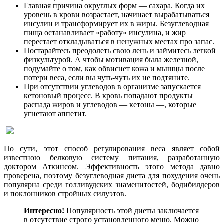
Главная причина округлых форм ― сахара. Когда их
уровень в крови возрастает, начинает вырабатываться
инсулин и трансформирует их в жиры. Безуглеводная
пища останавливает «работу» инсулина, и жир
перестает откладываться в ненужных местах про запас.
Постарайтесь преодолеть свою лень и займитесь легкой
физкультурой. А чтобы мотивация была железной,
подумайте о том, как обвиснет кожа и мышцы после
потери веса, если вы чуть-чуть их не подтяните.
При отсутствии углеводов в организме запускается
кетоновый процесс. В кровь попадают продукты
распада жиров и углеводов ― кетоны ―, которые
угнетают аппетит.
По сути, этот способ регулирования веса являет собой
известною белковую систему питания, разработанную
доктором Аткинсом. Эффективность этого метода давно
проверена, поэтому безуглеводная диета для похудения очень
популярна среди голливудских знаменитостей, бодибилдеров
и поклонников стройных силуэтов.
Интересно!
Популярность этой диеты заключается
в отсутствие строго установленного меню. Можно