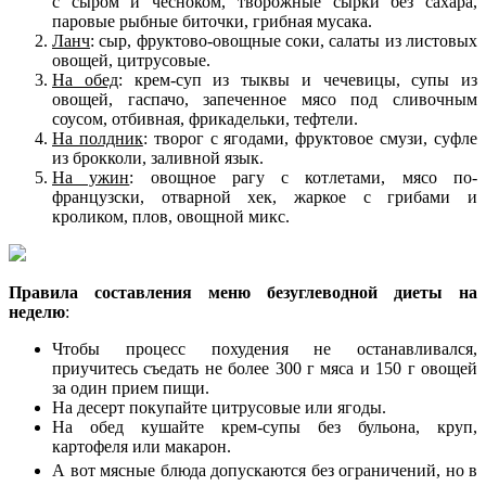
с сыром и чесноком, творожные сырки без сахара,
паровые рыбные биточки, грибная мусака.
Ланч
: сыр, фруктово-овощные соки, салаты из листовых
овощей, цитрусовые.
На обед
: крем-суп из тыквы и чечевицы, супы из
овощей, гаспачо, запеченное мясо под сливочным
соусом, отбивная, фрикадельки, тефтели.
На полдник
: творог с ягодами, фруктовое смузи, суфле
из брокколи, заливной язык.
На ужин
: овощное рагу с котлетами, мясо по-
французски, отварной хек, жаркое с грибами и
кроликом, плов, овощной микс.
Правила составления меню безуглеводной диеты на
неделю
:
Чтобы процесс похудения не останавливался,
приучитесь съедать не более 300 г мяса и 150 г овощей
за один прием пищи.
На десерт покупайте цитрусовые или ягоды.
На обед кушайте крем-супы без бульона, круп,
картофеля или макарон.
А вот м
ясные блюда допускаются без ограничений, но в