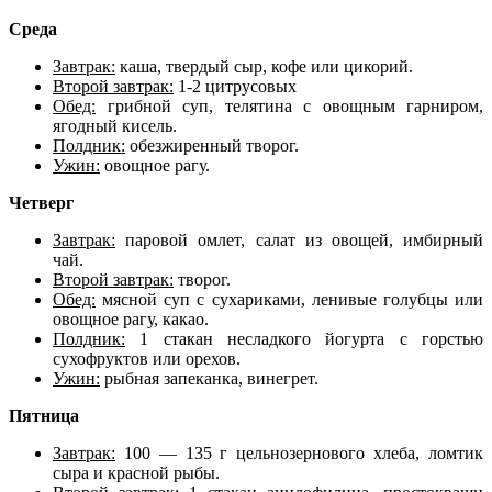
Среда
Завтрак:
каша, твердый сыр, кофе или цикорий.
Второй завтрак:
1-2 цитрусовых
Обед:
грибной суп, телятина с овощным гарниром,
ягодный кисель.
Полдник:
обезжиренный творог.
Ужин:
овощное рагу.
Четверг
Завтрак:
паровой омлет, салат из овощей, имбирный
чай.
Второй завтрак:
творог.
Обед:
мясной суп с сухариками, ленивые голубцы или
овощное рагу, какао.
Полдник:
1 стакан несладкого йогурта с горстью
сухофруктов или орехов.
Ужин:
рыбная запеканка, винегрет.
Пятница
Завтрак:
100 — 135 г цельнозернового хлеба, ломтик
сыра и красной рыбы.