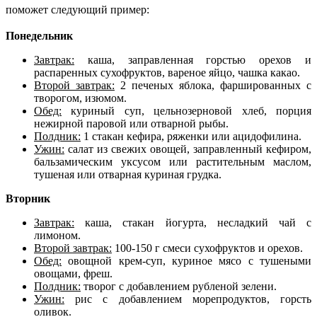
поможет следующий пример:
Понедельник
Завтрак:
каша, заправленная горстью орехов и
распаренных сухофруктов, вареное яйцо, чашка какао.
Второй завтрак:
2 печеных яблока, фаршированных с
творогом, изюмом.
Обед:
куриный суп, цельнозерновой хлеб, порция
нежирной паровой или отварной рыбы.
Полдник:
1 стакан кефира, ряженки или ацидофилина.
Ужин:
салат из свежих овощей, заправленный кефиром,
бальзамическим уксусом или растительным маслом,
тушеная или отварная куриная грудка.
Вторник
Завтрак:
каша, стакан йогурта, несладкий чай с
лимоном.
Второй завтрак:
100-150 г смеси сухофруктов и орехов.
Обед:
овощной крем-суп, куриное мясо с тушеными
овощами, фреш.
Полдник:
творог с добавлением рубленой зелени.
Ужин:
рис с добавлением морепродуктов, горсть
оливок.