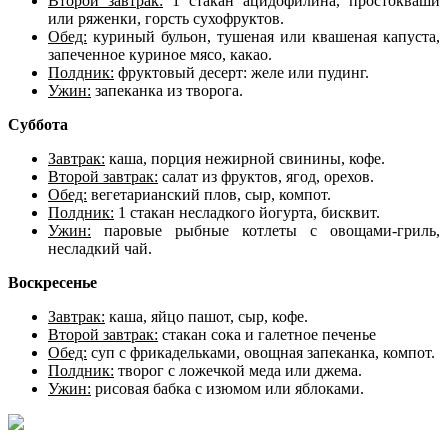
Второй завтрак:
1 стакан ацидофилина, простокваши
или ряженки, горсть сухофруктов.
Обед:
куриный бульон, тушеная или квашеная капуста,
запеченное куриное мясо, какао.
Полдник:
фруктовый десерт: желе или пудинг.
Ужин:
запеканка из творога.
Суббота
Завтрак:
каша, порция нежирной свинины, кофе.
Второй завтрак:
салат из фруктов, ягод, орехов.
Обед:
вегетарианский плов, сыр, компот.
Полдник:
1 стакан несладкого йогурта, бисквит.
Ужин:
паровые рыбные котлеты с овощами-гриль,
несладкий чай.
Воскресенье
Завтрак:
каша, яйцо пашот, сыр, кофе.
Второй завтрак:
стакан сока и галетное печенье
Обед:
суп с фрикадельками, овощная запеканка, компот.
Полдник:
творог с ложечкой меда или джема.
Ужин:
рисовая бабка с изюмом или яблоками.