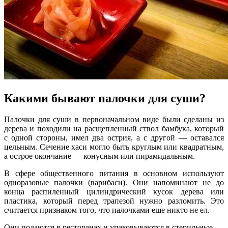
Какими бывают палочки для суши?
Палочки для суши в первоначальном виде были сделаны из
дерева и походили на расщепленный ствол бамбука, который
с одной стороны, имел два острия, а с другой ― оставался
цельным. Сечение хаси могло быть круглым или квадратным,
а острое окончание — конусным или пирамидальным.
В сфере общественного питания в основном используют
одноразовые палочки (варибаси). Они напоминают не до
конца распиленный цилиндрический кусок дерева или
пластика, который перед трапезой нужно разломить. Это
считается признаком того, что палочками еще никто не ел.
Они подаются в ресторанах и упаковываются в стерильные