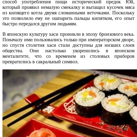
способ употребления пищи исторический предок Юй,
который проявил немалую смекалку и вытащил кусочек мяса
из кипящего котла двумя сломанными веточками. Поскольку
это позволило ему не ошпарить пальцы кипятком, его опыт
быстро передался другим людьмям.
В японскую культуру хаси проникли в эпоху бронзового века.
Поначалу ими пользовались только при императорском дворе,
но спустя столетия хаси стали доступны для низших слоев
общества. Они настолько укоренились в японском
менталитете, что со временем из столовых приборов
превратились в сакральный символ.