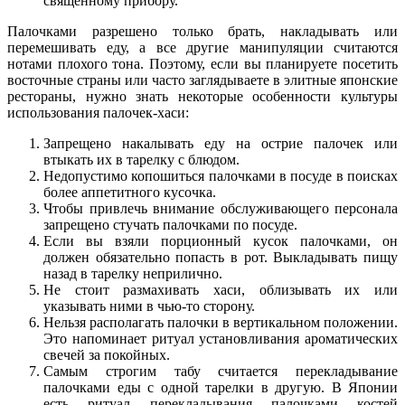
священному прибору.
Палочками разрешено только брать, накладывать или
перемешивать еду, а все другие манипуляции считаются
нотами плохого тона. Поэтому, если вы планируете посетить
восточные страны или часто заглядываете в элитные японские
рестораны, нужно знать некоторые особенности культуры
использования палочек-хаси:
Запрещено накалывать еду на острие палочек или
втыкать их в тарелку с блюдом.
Недопустимо копошиться палочками в посуде в поисках
более аппетитного кусочка.
Чтобы привлечь внимание обслуживающего персонала
запрещено стучать палочками по посуде.
Если вы взяли порционный кусок палочками, он
должен обязательно попасть в рот. Выкладывать пищу
назад в тарелку неприлично.
Не стоит размахивать хаси, облизывать их или
указывать ними в чью-то сторону.
Нельзя располагать палочки в вертикальном положении.
Это напоминает ритуал установливания ароматических
свечей за покойных.
Самым строгим табу считается перекладывание
палочками еды с одной тарелки в другую. В Японии
есть ритуал перекладывания палочками костей