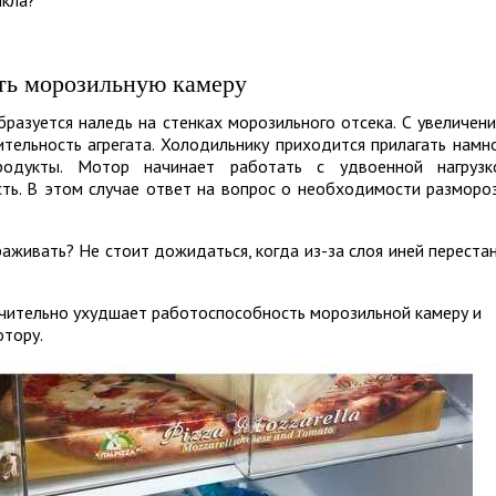
икла?
ть морозильную камеру
разуется наледь на стенках морозильного отсека. С увеличен
тельность агрегата. Холодильнику приходится прилагать намн
родукты. Мотор начинает работать с удвоенной нагрузк
сть. В этом случае ответ на вопрос о необходимости разморо
раживать? Не стоит дожидаться, когда из-за слоя иней переста
ачительно ухудшает работоспособность морозильной камеру и
отору.