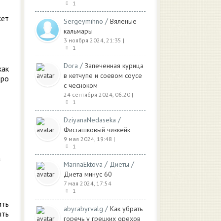
1
жет
/
Sergeymihno
Вяленые
кальмары
3 ноября 2024, 21:35
|
1
/
Dora
Запеченная курица
как
в кетчупе и соевом соусе
тро
с чесноком
24 сентября 2024, 06:20
|
1
/
DziyanaNedaseka
Фисташковый чизкейк
9 мая 2024, 19:48
|
1
а
/
/
MarinaEktova
Диеты
Диета минус 60
7 мая 2024, 17:54
1
ить
/
abyrabyrvalg
Как убрать
ыть
горечь у грецких орехов