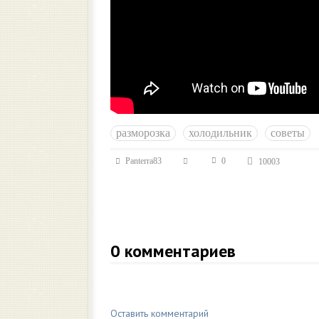
разморозка
холодильник
советы
Panterra83
0
10003
0
комментариев
Оставить комментарий