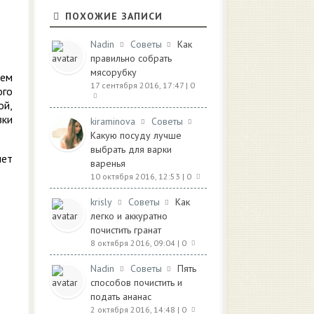
ПОХОЖИЕ ЗАПИСИ
Nadin
Советы
Как
правильно собрать
мясорубку
ием
17 сентября 2016, 17:47
| 0
ого
ой,
зки
kiraminova
Советы
Какую посуду лучше
выбрать для варки
нет
варенья
10 октября 2016, 12:53
| 0
krisly
Советы
Как
легко и аккуратно
почистить гранат
8 октября 2016, 09:04
| 0
Nadin
Советы
Пять
способов почистить и
подать ананас
2 октября 2016, 14:48
| 0