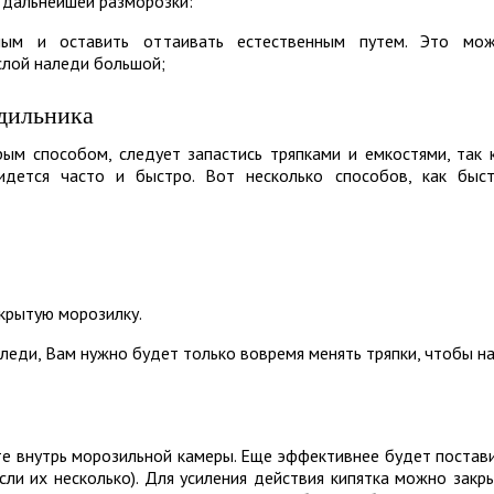
 дальнейшей разморозки:
ным и оставить оттаивать естественным путем. Это мо
 слой наледи большой;
одильника
ым способом, следует запастись тряпками и емкостями, так 
дется часто и быстро. Вот несколько способов, как быс
крытую морозилку.
леди, Вам нужно будет только вовремя менять тряпки, чтобы н
те внутрь морозильной камеры. Еще эффективнее будет постав
если их несколько). Для усиления действия кипятка можно закр