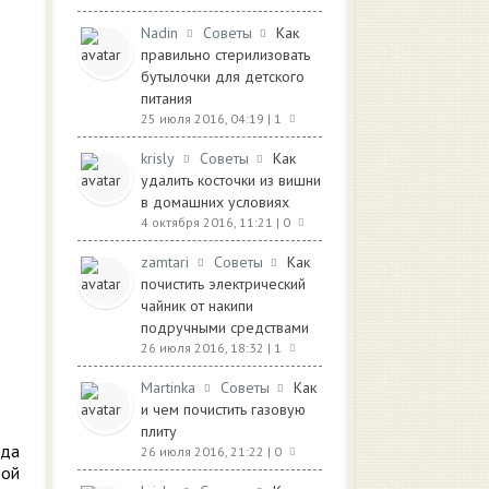
Nadin
Советы
Как
правильно стерилизовать
бутылочки для детского
питания
25 июля 2016, 04:19
| 1
krisly
Советы
Как
удалить косточки из вишни
в домашних условиях
4 октября 2016, 11:21
| 0
zamtari
Советы
Как
почистить электрический
чайник от накипи
подручными средствами
26 июля 2016, 18:32
| 1
Martinka
Советы
Как
и чем почистить газовую
плиту
ьда
26 июля 2016, 21:22
| 0
той