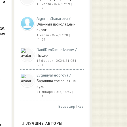
ь и
19 марта 2024, 17:19
|
2
/
AigerimZhanarova
Влажный шоколадный
да.
пирог
емя
1 марта 2024, 17:28
|
37
/
DanilDenDimonIvanov
Пышки
17 февраля 2024, 21:06
|
1
/
EvgeniyaFedorova
Баранина томленая на
луке
21 января 2024, 14:47
|
1
Весь эфир
|
RSS
ЛУЧШИЕ АВТОРЫ
о