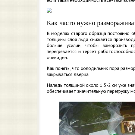
если такая необходимость все-таки возн
Как часто нужно разморажива
В моделях старого образца постоянно об
толщины слоя льда снижается производи
больше усилий, чтобы заморозить п
перегревается и теряет работоспособно
очевиден.
Как понять, что холодильник пора размо
закрываться дверца.
Наледь толщиной около 1,5-2 см уже зн
обеспечивает значительную перегрузку м