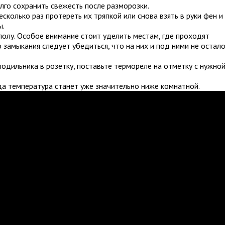
лго сохранить свежесть после разморозки.
колько раз протереть их тряпкой или снова взять в руки фен и
ы.
 полу. Особое внимание стоит уделить местам, где проходят
 замыкания следует убедиться, что на них и под ними не остал
лодильника в розетку, поставьте термореле на отметку с нужно
да температура станет уже значительно ниже комнатной.