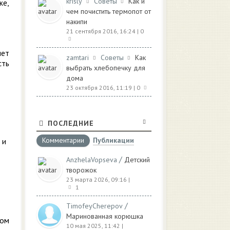
krisly
Советы
Как и
же,
чем почистить термопот от
накипи
21 сентября 2016, 16:24
| 0
нет
zamtari
Советы
Как
сть
выбрать хлебопечку для
дома
23 октября 2016, 11:19
| 0
ПОСЛЕДНИЕ
Комментарии
Публикации
 и
/
AnzhelaVopseva
Детский
творожок
23 марта 2026, 09:16
|
1
/
TimofeyCherepov
Маринованная корюшка
том
10 мая 2025, 11:42
|