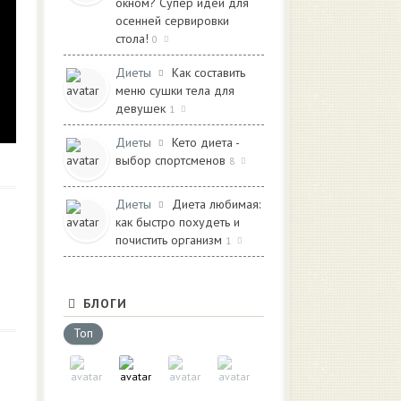
окном? Супер идеи для
осенней сервировки
стола!
0
Диеты
Как составить
меню сушки тела для
девушек
1
Диеты
Кето диета -
выбор спортсменов
8
Диеты
Диета любимая:
как быстро похудеть и
почистить организм
1
БЛОГИ
Топ