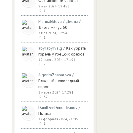
Фисташковый чизкейк
9 мая 2024, 19:48
|
1
/
/
MarinaEktova
Диеты
Диета минус 60
7 мая 2024, 17:54
1
/
abyrabyrvalg
Как убрать
горечь у грецких орехов
19 марта 2024, 17:19
|
2
/
AigerimZhanarova
Влажный шоколадный
пирог
1 марта 2024, 17:28
|
37
/
DanilDenDimonIvanov
Пышки
17 февраля 2024, 21:06
|
1