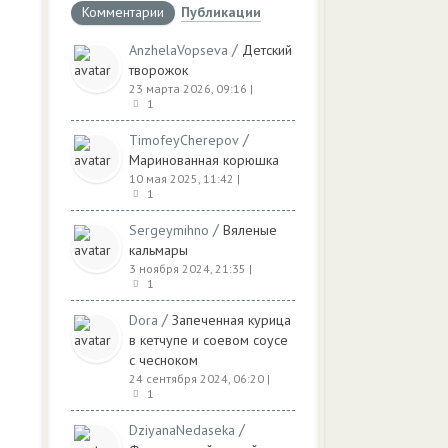
Комментарии
Публикации
/
AnzhelaVopseva
Детский
творожок
23 марта 2026, 09:16
|
1
/
TimofeyCherepov
Маринованная корюшка
10 мая 2025, 11:42
|
1
/
Sergeymihno
Вяленые
кальмары
3 ноября 2024, 21:35
|
1
/
Dora
Запеченная курица
в кетчупе и соевом соусе
с чесноком
24 сентября 2024, 06:20
|
1
/
DziyanaNedaseka