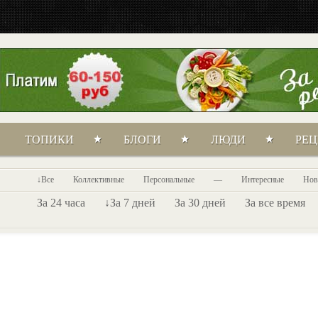
ТОПИКИ
БЛОГИ
ЛЮДИ
РЕ
Все
Коллективные
Персональные
—
Интересные
Нов
За 24 часа
За 7 дней
За 30 дней
За все время