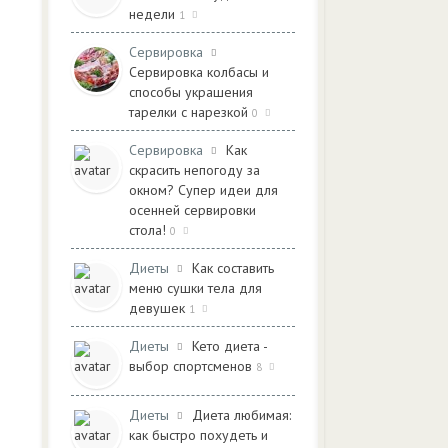
недели
1
Сервировка
Сервировка колбасы и
способы украшения
тарелки с нарезкой
0
Сервировка
Как
скрасить непогоду за
окном? Супер идеи для
осенней сервировки
стола!
0
Диеты
Как составить
меню сушки тела для
девушек
1
Диеты
Кето диета -
выбор спортсменов
8
Диеты
Диета любимая:
как быстро похудеть и