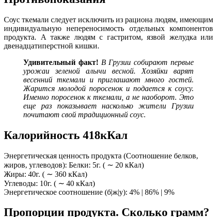
Соус ткемали следует исключить из рациона людям, имеющим
индивидуальную непереносимость отдельных компонентов
продукта. А также людям с гастритом, язвой желудка или
двенадцатиперстной кишки.
Удивительный
факт!
В Грузии собирают первые
урожаи зеленой алычи весной. Хозяйки варят
весенний ткемали и приглашают много гостей.
Жарится молодой поросенок и подается к соусу.
Именно поросенок к ткемали, а не наоборот. Это
еще раз показывает насколько жители Грузии
почитают свой традиционный соус.
Калорийность 418кКал
Энергетическая ценность продукта (Соотношение белков,
жиров, углеводов): Белки: 5г. ( ∼ 20 кКал)
Жиры: 40г. ( ∼ 360 кКал)
Углеводы: 10г. ( ∼ 40 кКал)
Энергетическое соотношение (б|ж|у): 4% | 86% | 9%
Пропорции продукта. Сколько грамм?