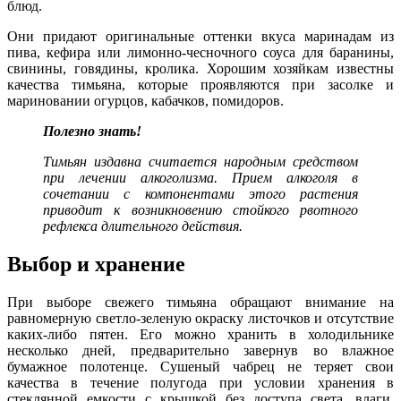
блюд.
Они придают оригинальные оттенки вкуса маринадам из
пива, кефира или лимонно-чесночного соуса для баранины,
свинины, говядины, кролика. Хорошим хозяйкам известны
качества тимьяна, которые проявляются при засолке и
мариновании огурцов, кабачков, помидоров.
Полезно знать!
Тимьян издавна считается народным средством
при лечении алкоголизма. Прием алкоголя в
сочетании с компонентами этого растения
приводит к возникновению стойкого рвотного
рефлекса длительного действия.
Выбор и хранение
При выборе свежего тимьяна обращают внимание на
равномерную светло-зеленую окраску листочков и отсутствие
каких-либо пятен. Его можно хранить в холодильнике
несколько дней, предварительно завернув во влажное
бумажное полотенце. Сушеный чабрец не теряет свои
качества в течение полугода при условии хранения в
стеклянной емкости с крышкой без доступа света, влаги,