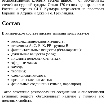
распространения которых весьма широк – от засушливых
степей до суровой тундры. Около 170 из них произрастают в
России и странах СНГ. Культура встречается на просторах
Евразии, в Африке и даже на о. Гренландия.
Состав
В химическом составе листьев тимьяна присутствуют:
комплекс минеральных веществ;
витамины A, C, Е, К, PP, группы В;
фитопитательные вещества (бета-каротин);
дубильные вещества (зола);
пищевые волокна (клетчатка);
эфирные масла;
камедь;
терпены;
олеаноловая кислота;
органические пигменты;
фенольные соединения (тимол, карвакрол).
Такое сочетание разнообразных соединений и биологически
активных веществ обусловливает наличие у тимьяна его
полезных свойств.