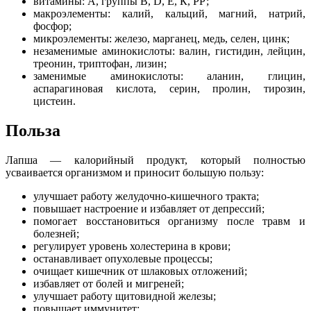
витамины: А, группы В, D, Е, К, РР;
макроэлементы: калий, кальций, магний, натрий,
фосфор;
микроэлементы: железо, марганец, медь, селен, цинк;
незаменимые аминокислоты: валин, гистидин, лейцин,
треонин, триптофан, лизин;
заменимые аминокислоты: аланин, глицин,
аспарагиновая кислота, серин, пролин, тирозин,
цистеин.
Польза
Лапша — калорийный продукт, который полностью
усваивается организмом и приносит большую пользу:
улучшает работу желудочно-кишечного тракта;
повышает настроение и избавляет от депрессий;
помогает восстановиться организму после травм и
болезней;
регулирует уровень холестерина в крови;
останавливает опухолевые процессы;
очищает кишечник от шлаковых отложений;
избавляет от болей и мигреней;
улучшает работу щитовидной железы;
повышает иммунитет;